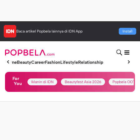
Baca artikel
Popbela
lainnya di IDN App
Install
Home
Beauty
Career
Fashion
Lifestyle
Relationship
For
Iklanin di IDN
Beautyfest Asia 2026
Popbela OOTD
You