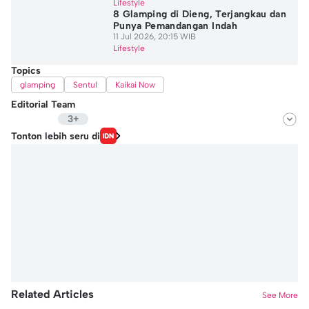
Lifestyle
8 Glamping di Dieng, Terjangkau dan
Punya Pemandangan Indah
11 Jul 2026, 20:15 WIB
Lifestyle
Topics
glamping
Sentul
Kaikai Now
Editorial Team
3+
Editor
Tonton lebih seru di
Ayu Utami
Editor
Natalia Adinda
Editor
Niken Ari Prayitno
Related Articles
See More