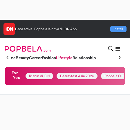
Baca artikel
Popbela
lainnya di IDN App
Install
Home
Beauty
Career
Fashion
Lifestyle
Relationship
For
Iklanin di IDN
Beautyfest Asia 2026
Popbela OOTD
You