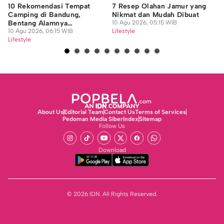
10 Rekomendasi Tempat
7 Resep Olahan Jamur yang
6 
Camping di Bandung,
Nikmat dan Mudah Dibuat
Ke
Bentang Alamnya
10 Agu 2026, 05:15 WIB
Me
Menakjubkan!
10 Agu 2026, 06:15 WIB
Lifestyle
09
Lifestyle
Lif
About Us
Editorial Team
Contact Us
Terms of Services
Pedoman Media Siber
Index
Sitemap
Follow Us
Download
© 2026 IDN. All Rights Reserved.