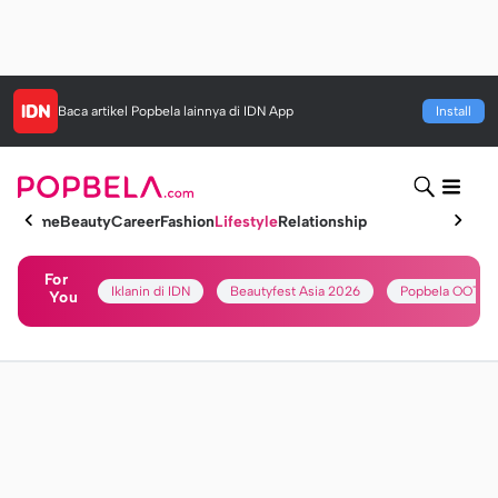
Baca artikel
Popbela
lainnya di IDN App
Install
Home
Beauty
Career
Fashion
Lifestyle
Relationship
For
Iklanin di IDN
Beautyfest Asia 2026
Popbela OOTD
You