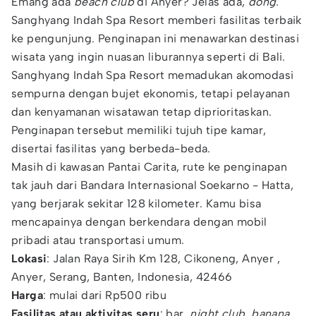
Emang ada
beach club
di Anyer? Jelas ada,
dong.
Sanghyang Indah Spa Resort memberi fasilitas terbaik
ke pengunjung. Penginapan ini menawarkan destinasi
wisata yang ingin nuasan liburannya seperti di Bali.
Sanghyang Indah Spa Resort memadukan akomodasi
sempurna dengan bujet ekonomis, tetapi pelayanan
dan kenyamanan wisatawan tetap diprioritaskan.
Penginapan tersebut memiliki tujuh tipe kamar,
disertai fasilitas yang berbeda-beda.
Masih di kawasan Pantai Carita, rute ke penginapan
tak jauh dari Bandara Internasional Soekarno - Hatta,
yang berjarak sekitar 128 kilometer. Kamu bisa
mencapainya dengan berkendara dengan mobil
pribadi atau transportasi umum.
Lokasi
: Jalan Raya Sirih Km 128, Cikoneng, Anyer ,
Anyer, Serang, Banten, Indonesia, 42466
Harga
: mulai dari Rp500 ribu
Fasilitas atau aktivitas seru
: bar,
night club
,
banana