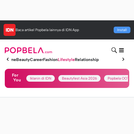
Baca artikel
Popbela
lainnya di IDN App
Install
Home
Beauty
Career
Fashion
Lifestyle
Relationship
For
Iklanin di IDN
Beautyfest Asia 2026
Popbela OOTD
You