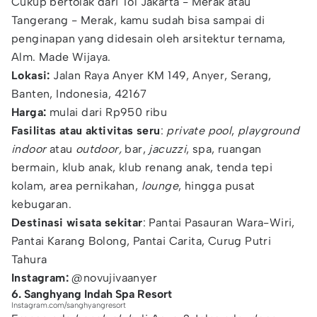
Cukup bertolak dari Tol Jakarta - Merak atau
Tangerang - Merak, kamu sudah bisa sampai di
penginapan yang didesain oleh arsitektur ternama,
Alm. Made Wijaya.
Lokasi:
Jalan Raya Anyer KM 149, Anyer, Serang,
Banten, Indonesia, 42167
Harga:
mulai dari Rp950 ribu
Fasilitas atau aktivitas seru
:
private pool
,
playground
indoor
atau
outdoor,
bar,
jacuzzi
, spa, ruangan
bermain, klub anak, klub renang anak, tenda tepi
kolam, area pernikahan,
lounge
, hingga pusat
kebugaran.
Destinasi wisata sekitar
: Pantai Pasauran Wara-Wiri,
Pantai Karang Bolong, Pantai Carita, Curug Putri
Tahura
Instagram:
@novujivaanyer
6. Sanghyang Indah Spa Resort
Instagram.com/sanghyangresort