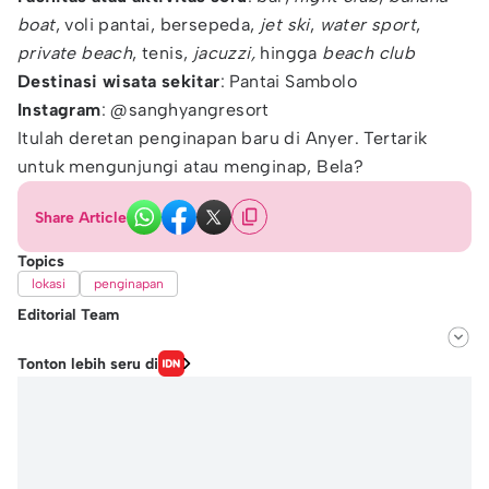
boat
, voli pantai, bersepeda,
jet ski
,
water sport
,
private beach
, tenis,
jacuzzi,
hingga
beach club
Destinasi wisata sekitar
: Pantai Sambolo
Instagram
: @sanghyangresort
Itulah deretan penginapan baru di Anyer. Tertarik
untuk mengunjungi atau menginap, Bela?
Share Article
Topics
lokasi
penginapan
Editorial Team
Editor
Tonton lebih seru di
Fairaz Tsiqat
Editor
Natalia Adinda