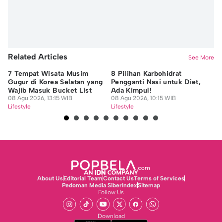
Related Articles
See More
7 Tempat Wisata Musim
8 Pilihan Karbohidrat
Ha
Gugur di Korea Selatan yang
Pengganti Nasi untuk Diet,
T.
Wajib Masuk Bucket List
Ada Kimpul!
Ca
08 Agu 2026, 13:15 WIB
08 Agu 2026, 10:15 WIB
08
Lifestyle
Lifestyle
Lif
About Us
Editorial Team
Contact Us
Terms of Services
Pedoman Media Siber
Index
Sitemap
Follow Us
Download