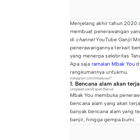
Menjelang akhir tahun 2020
membuat penerawangan yang 
di
channel
YouTube Ganjil Mi
penerawangannya terkait ben
yang menerpa selebritas Tana
Apa saja
ramalan Mbak You
di
rangkumannya untukmu.
Instagram.com/mbakyou17
1. Bencana alam akan terja
Unsplash.com/Espen Bierud
Mbak You membuka peneraw
bencana alam yang akan terja
banyak bencana alam yang terj
banjir, hingga gempa bumi.