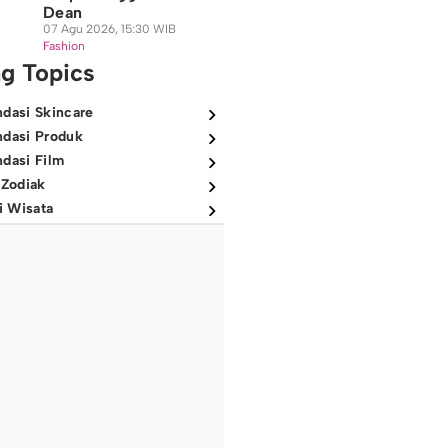
Dean
07 Agu 2026, 15:30 WIB
Fashion
ng Topics
dasi Skincare
dasi Produk
dasi Film
 Zodiak
i Wisata