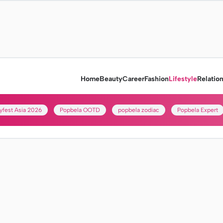
Home
Beauty
Career
Fashion
Lifestyle
Relatio
yfest Asia 2026
Popbela OOTD
popbela zodiac
Popbela Expert