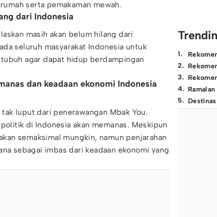
-rumah serta pemakaman mewah.
ang dari Indonesia
Trendi
laskan masih akan belum hilang dari
ada seluruh masyarakat Indonesia untuk
1
.
Rekomen
 tubuh agar dapat hidup berdampingan
2
.
Rekomen
3
.
Rekomen
memanas dan keadaan ekonomi Indonesia
4
.
Ramalan
5
.
Destinas
ga tak luput dari penerawangan Mbak You.
 politik di Indonesia akan memanas. Meskipun
kan semaksimal mungkin, namun penjarahan
mana sebagai imbas dari keadaan ekonomi yang