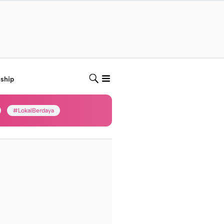
nship
#LokalBerdaya