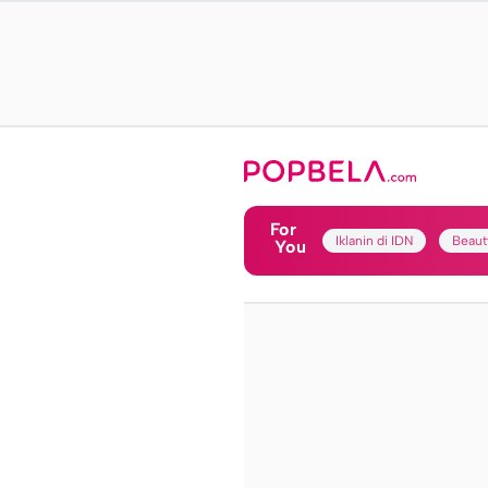
For
Iklanin di IDN
Beaut
You