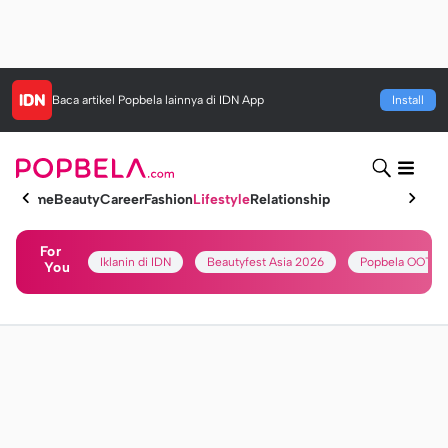
Baca artikel
Popbela
lainnya di IDN App
Install
Home
Beauty
Career
Fashion
Lifestyle
Relationship
For
Iklanin di IDN
Beautyfest Asia 2026
Popbela OOTD
You