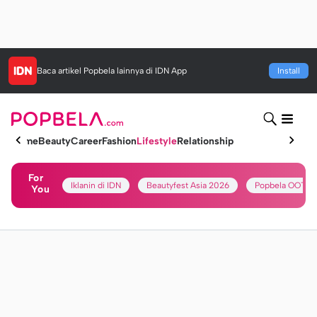
Baca artikel
Popbela
lainnya di IDN App
Install
Home
Beauty
Career
Fashion
Lifestyle
Relationship
For
Iklanin di IDN
Beautyfest Asia 2026
Popbela OOTD
You