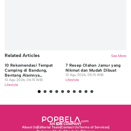
Related Articles
See More
10 Rekomendasi Tempat
7 Resep Olahan Jamur yang
6 
Camping di Bandung,
Nikmat dan Mudah Dibuat
Ke
Bentang Alamnya
10 Agu 2026, 05:15 WIB
Me
Menakjubkan!
10 Agu 2026, 06:15 WIB
Lifestyle
09
Lifestyle
Lif
About Us
Editorial Team
Contact Us
Terms of Services