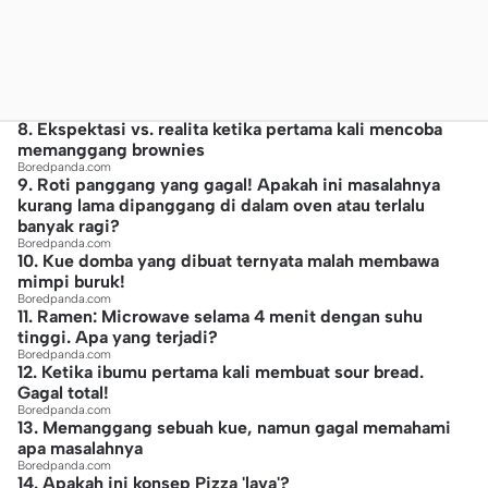
8. Ekspektasi vs. realita ketika pertama kali mencoba
memanggang brownies
Boredpanda.com
9. Roti panggang yang gagal! Apakah ini masalahnya
kurang lama dipanggang di dalam oven atau terlalu
banyak ragi?
Boredpanda.com
10. Kue domba yang dibuat ternyata malah membawa
mimpi buruk!
Boredpanda.com
11. Ramen: Microwave selama 4 menit dengan suhu
tinggi. Apa yang terjadi?
Boredpanda.com
12. Ketika ibumu pertama kali membuat sour bread.
Gagal total!
Boredpanda.com
13. Memanggang sebuah kue, namun gagal memahami
apa masalahnya
Boredpanda.com
14. Apakah ini konsep Pizza 'lava'?