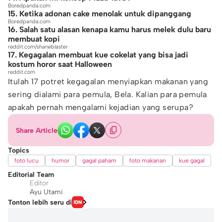
Boredpanda.com
15. Ketika adonan cake menolak untuk dipanggang
Boredpanda.com
16. Salah satu alasan kenapa kamu harus melek dulu baru
membuat kopi
reddit.com/shaneblaster
17. Kegagalan membuat kue cokelat yang bisa jadi
kostum horor saat Halloween
reddit.com
Itulah 17 potret kegagalan menyiapkan makanan yang
sering dialami para pemula, Bela. Kalian para pemula
apakah pernah mengalami kejadian yang serupa?
Share Article
Topics
foto lucu
humor
gagal paham
foto makanan
kue gagal
Editorial Team
Editor
Ayu Utami
Tonton lebih seru di