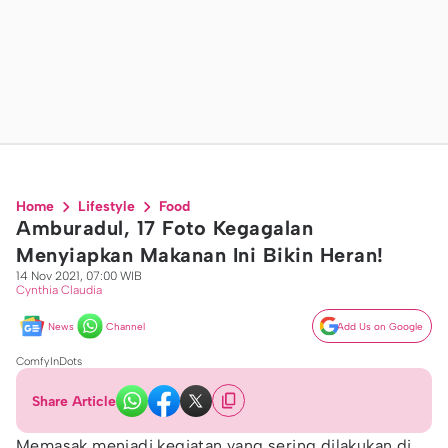
Home
Lifestyle
Food
Amburadul, 17 Foto Kegagalan
Menyiapkan Makanan Ini Bikin Heran!
14 Nov 2021, 07:00 WIB
Cynthia Claudia
News
Channel
Add Us on Google
ComfyInDots
Share Article
Memasak menjadi kegiatan yang sering dilakukan di