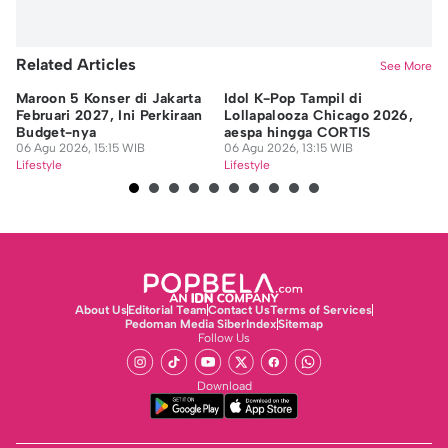
Related Articles
See More
Maroon 5 Konser di Jakarta
Idol K-Pop Tampil di
Re
Februari 2027, Ini Perkiraan
Lollapalooza Chicago 2026,
Me
Budget-nya
aespa hingga CORTIS
da
06 Agu 2026, 15:15 WIB
06 Agu 2026, 13:15 WIB
06
Lifestyle
Lifestyle
Lif
About Us
Editorial Team
Contact Us
Terms of Services
Pedoman Media Siber
Index
Sitemap
Follow Us
Download