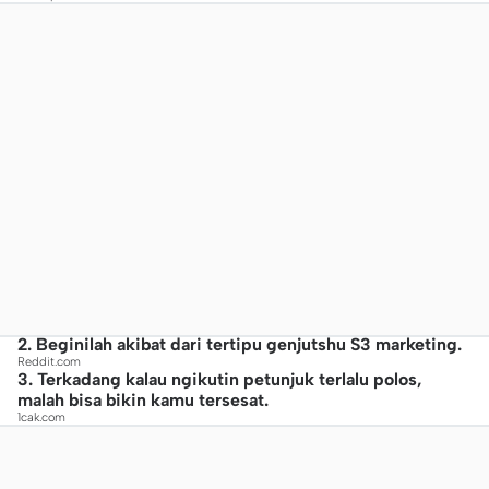
2. Beginilah akibat dari tertipu genjutshu S3 marketing.
Reddit.com
3. Terkadang kalau ngikutin petunjuk terlalu polos,
malah bisa bikin kamu tersesat.
1cak.com