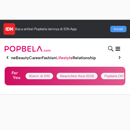
Baca artikel
Popbela
lainnya di IDN App
Install
Home
Beauty
Career
Fashion
Lifestyle
Relationship
For
Iklanin di IDN
Beautyfest Asia 2026
Popbela OOTD
You