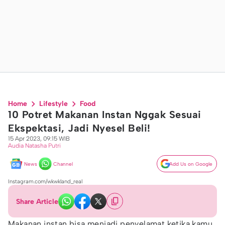
Home
Lifestyle
Food
10 Potret Makanan Instan Nggak Sesuai
Ekspektasi, Jadi Nyesel Beli!
15 Apr 2023, 09:15 WIB
Audia Natasha Putri
News
Channel
Add Us on Google
Instagram.com/wkwkland_real
Share Article
Makanan instan bisa menjadi penyelamat ketika kamu