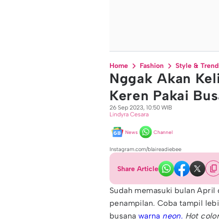
Home
Fashion
Style & Trend
Nggak Akan Keli
Keren Pakai Bu
26 Sep 2023, 10:50 WIB
Lindyra Cesara
News
Channel
Instagram.com/blaireadiebee
Share Article
Sudah memasuki bulan April 
penampilan. Coba tampil leb
busana
warna
neon.
Hot colo