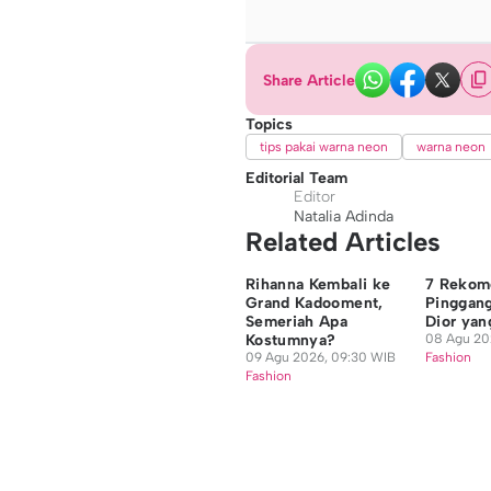
Share Article
Topics
tips pakai warna neon
warna neon
Editorial Team
Editor
Natalia Adinda
Related Articles
Rihanna Kembali ke
7 Rekome
Grand Kadooment,
Pinggang
Semeriah Apa
Dior yan
Kostumnya?
08 Agu 202
09 Agu 2026, 09:30 WIB
Fashion
Fashion