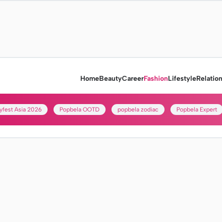
Home
Beauty
Career
Fashion
Lifestyle
Relatio
yfest Asia 2026
Popbela OOTD
popbela zodiac
Popbela Expert