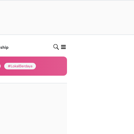
nship
#LokalBerdaya