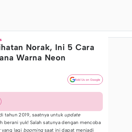
s
hatan Norak, Ini 5 Cara
sana Warna Neon
Add Us on Google
di tahun 2019, saatnya untuk
update
ih berani yuk! Salah satunya dengan mencoba
r
yang lagi
booming
saat ini dapat menjadi