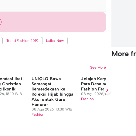
Trend Fashion 2019
Kaikai Now
More f
See More
ndasi Ikat
UNIQLO Bawa
Jelajah Karya Ikonik
Ta
 Christian
Semangat
Para Desainer di JF3
Lo
g Ikonik
Kemerdekaan ke
Fashion Festival 2026
de
6, 18:10 WIB
Koleksi Hijab hingga
08 Agu 2026, 09:30 WIB
Em
Aksi untuk Guru
Fashion
08
Honorer
Fa
08 Agu 2026, 13:30 WIB
Fashion