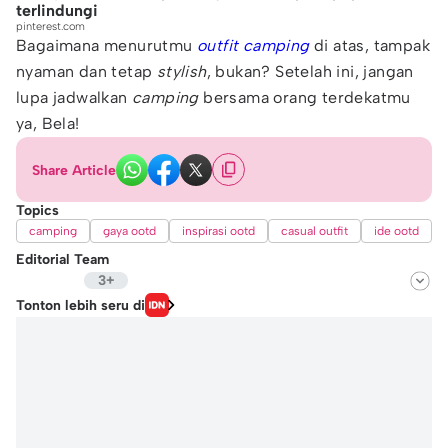
terlindungi
pinterest.com
Bagaimana menurutmu
outfit camping
di atas, tampak
nyaman dan tetap
stylish
, bukan? Setelah ini, jangan
lupa jadwalkan
camping
bersama orang terdekatmu
ya, Bela!
Share Article
Topics
camping
gaya ootd
inspirasi ootd
casual outfit
ide ootd
Editorial Team
3+
Editor
Tonton lebih seru di
Fairaz Tsiqat
Editor
Hafidhza Putri Andiza
Editor
Nafi Khoiriyah