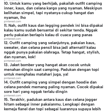
10. Untuk kamu yang berhijab, pakailah outfit camping
inner, kaus, dan celana kargo yang nyaman. Meskipun
kelihatan simpel, tapi nyatanya cukup hangat dan
nyaman, lho
pinterest.com
11. Nah, outfit kaus dan legging pendek ini bisa dipakai
kalau kamu sudah bersantai di sekitar tenda. Nggak
perlu pakaian berlapis kalau di cuaca yang panas
pinterest.com
12. Outfit camping yang selanjutnya, pakaian kaus,
sweater, dan celana pensil bisa jadi alternatif kalau
nggak punya pakaian olahraga. Tetap hangat, stylish,
dan nyaman, kok!
pinterest.com
13. Jaket bomber yang hangat akan cocok untuk
menahan dingin saat camping. Padukan dengan topi
untuk menghalau matahari juga, ya!
pinterest.com
14. Outfit camping yang simpel dengan hoodie dan
celana pendek memang paling nyaman. Cocok dipakai
sore hari yang nggak terlalu dingin
pinterest.com
15. Terakhir, padukan antara kaus dan celana jogger
hitam sebagai inner pakaianmu. Lengkapi dengan
kemeja flanel dan topi sebagai luarannya supaya lebih