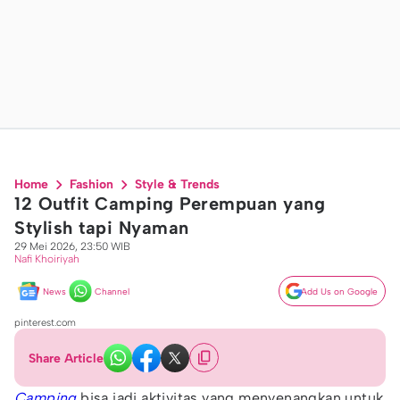
Home
Fashion
Style & Trends
12 Outfit Camping Perempuan yang
Stylish tapi Nyaman
29 Mei 2026, 23:50 WIB
Nafi Khoiriyah
News
Channel
Add Us on Google
pinterest.com
Share Article
Camping
bisa jadi aktivitas yang menyenangkan untuk