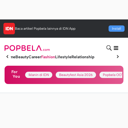
Baca artikel
Popbela
lainnya di IDN App
Install
Home
Beauty
Career
Fashion
Lifestyle
Relationship
For
Iklanin di IDN
Beautyfest Asia 2026
Popbela OOTD
You