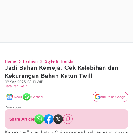
Home
Fashion
Style & Trends
Jadi Bahan Kemeja, Cek Kelebihan dan
Kekurangan Bahan Katun Twill
08 Sep 2025, 08:10 WIB
Rara Peni Asih
News
Channel
Add Us on Google
Pexels.com
Share Article
Katun
twill
atau katun China punya kualitas yang nyaris