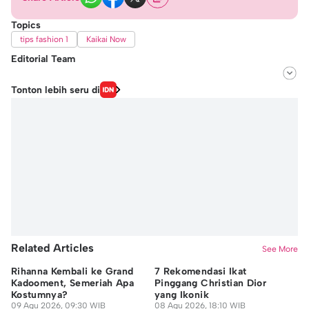
Topics
tips fashion 1
Kaikai Now
Editorial Team
Editor
Tonton lebih seru di
Michael Richards
Editor
Natalia Adinda
Related Articles
See More
Rihanna Kembali ke Grand
7 Rekomendasi Ikat
U
Kadooment, Semeriah Apa
Pinggang Christian Dior
Ke
Kostumnya?
yang Ikonik
Hi
09 Agu 2026, 09:30 WIB
08 Agu 2026, 18:10 WIB
Gu
08