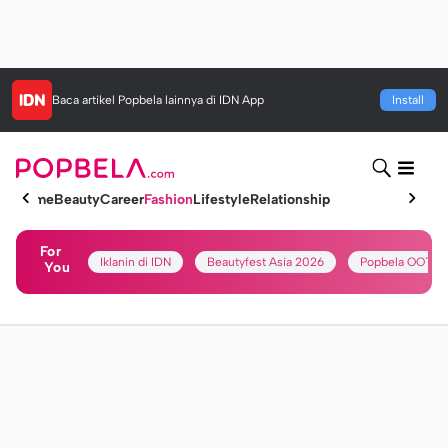
Baca artikel
Popbela
lainnya di IDN App
Install
Home
Beauty
Career
Fashion
Lifestyle
Relationship
For
Iklanin di IDN
Beautyfest Asia 2026
Popbela OOTD
You