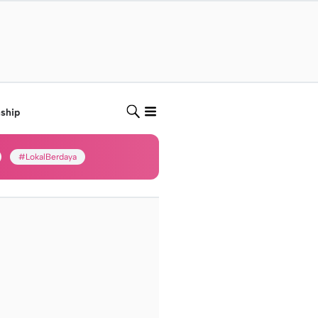
nship
#LokalBerdaya