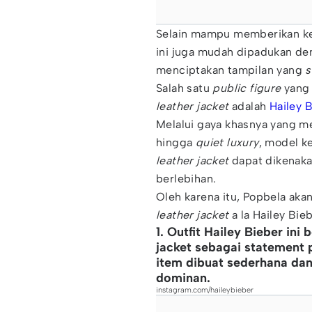
Selain mampu memberikan k
ini juga mudah dipadukan den
menciptakan tampilan yang
s
Salah satu
public figure
yang 
leather jacket
adalah
Hailey 
Melalui gaya khasnya yang 
hingga
quiet luxury
, model k
leather jacket
dapat dikenak
berlebihan.
Oleh karena itu, Popbela ak
leather jacket
a la Hailey Bieb
1. Outfit Hailey Bieber ini
jacket sebagai statement p
item dibuat sederhana dan
dominan.
instagram.com/haileybieber