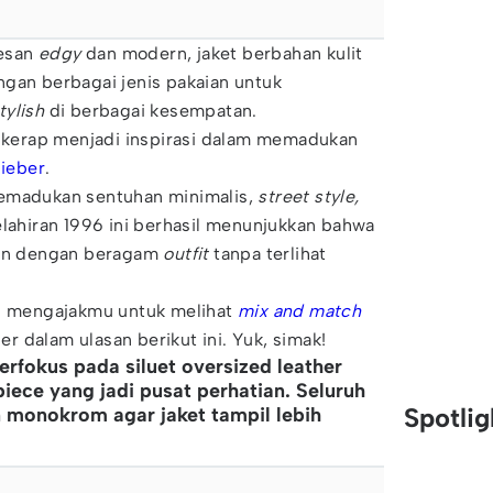
esan
edgy
dan modern, jaket berbahan kulit
gan berbagai jenis pakaian untuk
tylish
di berbagai kesempatan.
kerap menjadi inspirasi dalam memadukan
Bieber
.
memadukan sentuhan minimalis,
street style,
elahiran 1996 ini berhasil menunjukkan bahwa
an dengan beragam
outfit
tanpa terlihat
an mengajakmu untuk melihat
mix and match
er dalam ulasan berikut ini. Yuk, simak!
 berfokus pada siluet oversized leather
iece yang jadi pusat perhatian. Seluruh
Spotli
 monokrom agar jaket tampil lebih