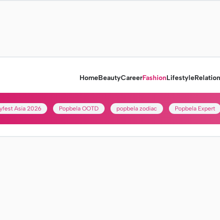
Home
Beauty
Career
Fashion
Lifestyle
Relatio
yfest Asia 2026
Popbela OOTD
popbela zodiac
Popbela Expert