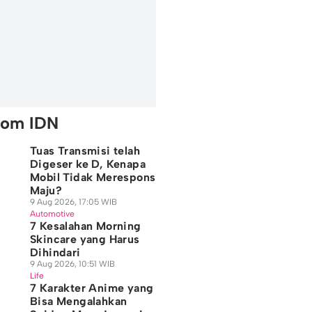
rom IDN
Tuas Transmisi telah
Digeser ke D, Kenapa
Mobil Tidak Merespons
Maju?
9 Aug 2026, 17:05 WIB
Automotive
7 Kesalahan Morning
Skincare yang Harus
Dihindari
9 Aug 2026, 10:51 WIB
Life
7 Karakter Anime yang
Bisa Mengalahkan
te McRae Hebohkan
Tips Pilih Tank Top
Tips Merawat Sweat