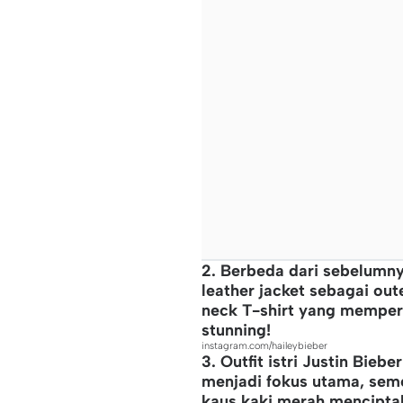
2. Berbeda dari sebelumny
leather jacket sebagai ou
neck T-shirt yang memperl
stunning!
instagram.com/haileybieber
3. Outfit istri Justin Bieb
menjadi fokus utama, seme
kaus kaki merah mencipta