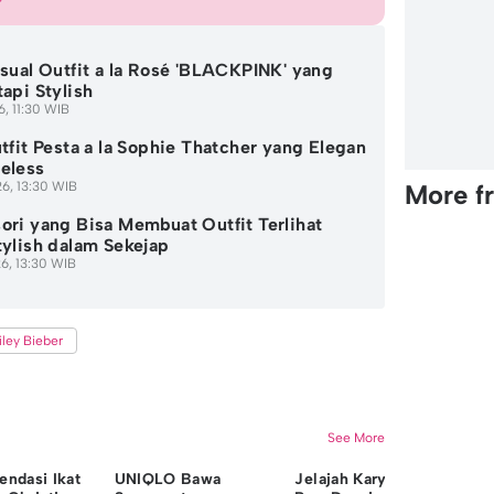
asual Outfit a la Rosé 'BLACKPINK' yang
tapi Stylish
6, 11:30 WIB
utfit Pesta a la Sophie Thatcher yang Elegan
eless
6, 13:30 WIB
More f
ori yang Bisa Membuat Outfit Terlihat
tylish dalam Sekejap
6, 13:30 WIB
iley Bieber
See More
ndasi Ikat
UNIQLO Bawa
Jelajah Karya Ikonik
Ta