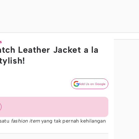
s
tch Leather Jacket a la
tylish!
Add Us on Google
 satu
fashion item
yang tak pernah kehilangan