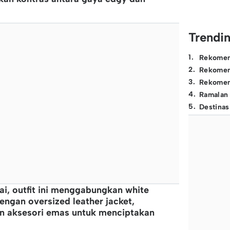
Trendi
1
.
Rekomen
2
.
Rekomen
3
.
Rekomen
4
.
Ramalan
5
.
Destinas
ai, outfit ini menggabungkan white
engan oversized leather jacket,
an aksesori emas untuk menciptakan