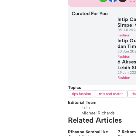
Curated For You
Intip C
Simpel 
05 Jul 202
Fashion
Intip O
dan Tim
30 Jun 202
Fashion
6 Akses
Lebih S
29 Jun 202
Fashion
Topics
tips fashion
mix and match
Ha
Editorial Team
Editor
Michael Richards
Related Articles
Rihanna Kembali ke
7 Rekome