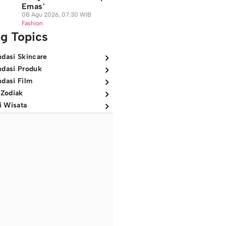
Emas'
08 Agu 2026, 07:30 WIB
Fashion
ng Topics
dasi Skincare
dasi Produk
dasi Film
 Zodiak
i Wisata