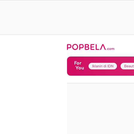
For
Iklanin di IDN
Beaut
You