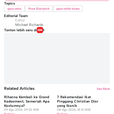
Topics
gaya seksi
Rose Blackpink
gaya seleb korea
Editorial Team
Editor
Michael Richards
Tonton lebih seru di
Related Articles
See More
Rihanna Kembali ke Grand
7 Rekomendasi Ikat
U
Kadooment, Semeriah Apa
Pinggang Christian Dior
Ke
Kostumnya?
yang Ikonik
Hi
09 Agu 2026, 09:30 WIB
08 Agu 2026, 18:10 WIB
Gu
08