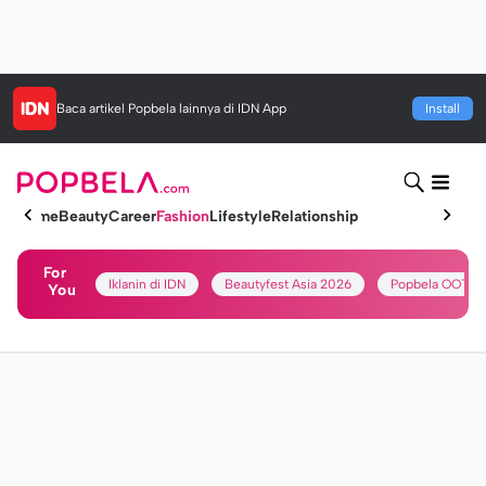
Baca artikel
Popbela
lainnya di IDN App
Install
Home
Beauty
Career
Fashion
Lifestyle
Relationship
For
Iklanin di IDN
Beautyfest Asia 2026
Popbela OOTD
You