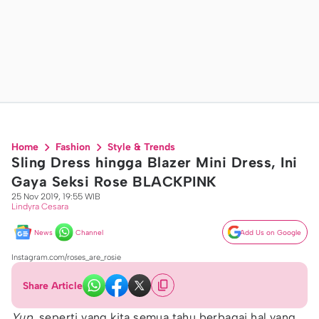
Home
Fashion
Style & Trends
Sling Dress hingga Blazer Mini Dress, Ini
Gaya Seksi Rose BLACKPINK
25 Nov 2019, 19:55 WIB
Lindyra Cesara
News
Channel
Add Us on Google
Instagram.com/roses_are_rosie
Share Article
Yup,
seperti yang kita semua tahu berbagai hal yang