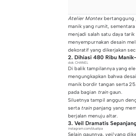
Atelier Montex
bertanggung 
manik yang rumit, sementar
menjadi salah satu daya tari
menyempurnakan desain mela
dekoratif yang dikerjakan se
2. Dihiasi 480 Ribu Manik
dok. CHANEL
Di balik tampilannya yang ele
mengungkapkan bahwa desain 
manik bordir tangan serta 25
pada bagian
train
gaun.
Siluetnya tampil anggun de
serta
train
panjang yang memb
berjalan menuju altar.
3. Veil Dramatis Sepanjan
instagram.com/dualipa
Selain gaunnya,
veil
yang dike