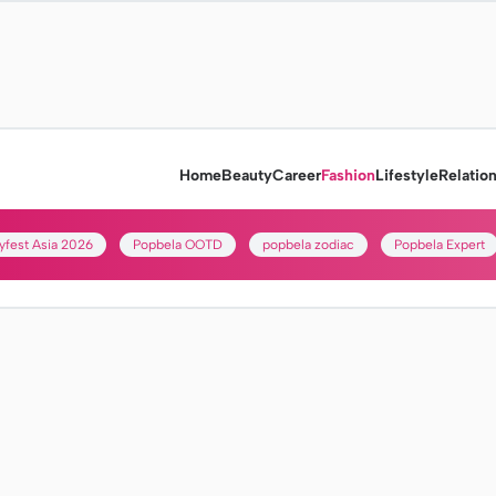
Home
Beauty
Career
Fashion
Lifestyle
Relatio
yfest Asia 2026
Popbela OOTD
popbela zodiac
Popbela Expert