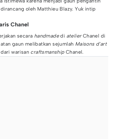
a istimewa karena menjadi gaun pengantin
irancang oleh Matthieu Blazy. Yuk intip
daris Chanel
erjakan secara
handmade
di
atelier
Chanel di
uatan gaun melibatkan sejumlah
Maisons d'art
 dari warisan
craftsmanship
Chanel.