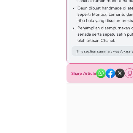
sahabat rumah mode tersebu
Gaun dibuat handmade di ate
seperti Montex, Lemarié, dan
ribu bulu yang disusun presis
Penampilan disempurnakan de
senada serta sepatu satin put
oleh artisan Chanel.
This section summary was AI-assist
Share Article