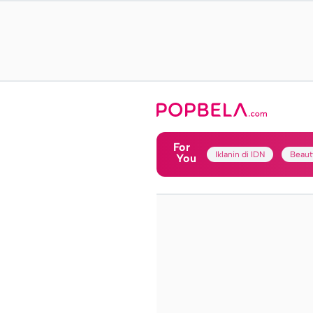
For
Iklanin di IDN
Beaut
You