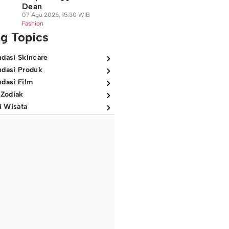
Dean
07 Agu 2026, 15:30 WIB
Fashion
ng Topics
dasi Skincare
dasi Produk
dasi Film
 Zodiak
i Wisata