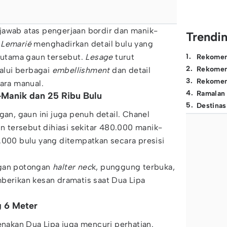
jawab atas pengerjaan bordir dan manik-
Trendi
a
Lemarié
menghadirkan detail bulu yang
k utama gaun tersebut.
Lesage
turut
1
.
Rekomen
2
.
Rekomen
lui berbagai
embellishment
dan detail
3
.
Rekomen
cara manual.
4
.
Ramalan
-Manik dan 25 Ribu Bulu
5
.
Destinas
gan, gaun ini juga penuh detail. Chanel
tersebut dihiasi sekitar 480.000 manik-
.000 bulu yang ditempatkan secara presisi
ngan potongan
halter nec
k, punggung terbuka,
erikan kesan dramatis saat Dua Lipa
g 6 Meter
nakan Dua Lipa juga mencuri perhatian.