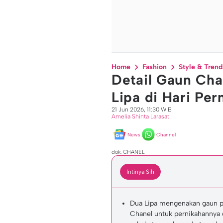
Home
Fashion
Style & Trend
Detail Gaun Ch
Lipa di Hari Pe
21 Jun 2026, 11:30 WIB
Amelia Shinta Larasati
News
Channel
dok. CHANEL
Intinya Sih
Dua Lipa mengenakan gaun p
Chanel untuk pernikahannya d