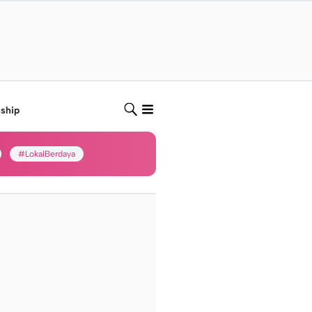
nship
#LokalBerdaya