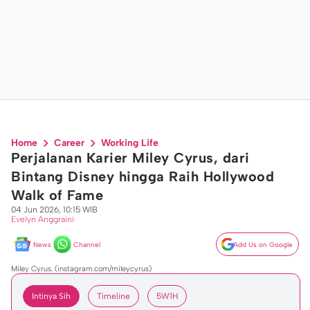
Home
Career
Working Life
Perjalanan Karier Miley Cyrus, dari
Bintang Disney hingga Raih Hollywood
Walk of Fame
04 Jun 2026, 10:15 WIB
Evelyn Anggraini
News
Channel
Add Us on Google
Miley Cyrus. (instagram.com/mileycyrus)
Intinya Sih
Timeline
5W1H