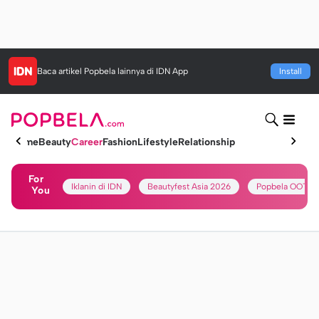
Baca artikel
Popbela
lainnya di IDN App
Install
Home
Beauty
Career
Fashion
Lifestyle
Relationship
For
Iklanin di IDN
Beautyfest Asia 2026
Popbela OOTD
You