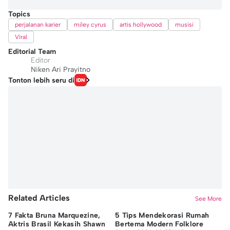
Topics
perjalanan karier
miley cyrus
artis hollywood
musisi
Viral
Editorial Team
Editor
Niken Ari Prayitno
Tonton lebih seru di
Related Articles
See More
7 Fakta Bruna Marquezine,
5 Tips Mendekorasi Rumah
Co
Aktris Brasil Kekasih Shawn
Bertema Modern Folklore
M 