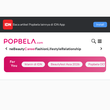
Baca artikel
Popbela
lainnya di IDN App
Install
Home
Beauty
Career
Fashion
Lifestyle
Relationship
For
Iklanin di IDN
Beautyfest Asia 2026
Popbela OOTD
You