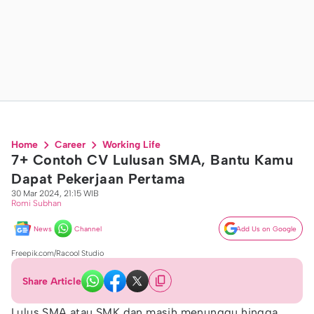
Home
Career
Working Life
7+ Contoh CV Lulusan SMA, Bantu Kamu
Dapat Pekerjaan Pertama
30 Mar 2024, 21:15 WIB
Romi Subhan
News
Channel
Add Us on Google
Freepik.com/Racool Studio
Share Article
Lulus SMA atau SMK dan masih menunggu hingga