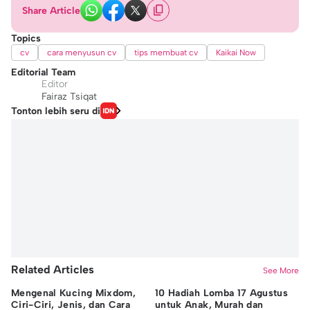
Share Article
Topics
cv
cara menyusun cv
tips membuat cv
Kaikai Now
Editorial Team
Editor
Fairaz Tsiqat
Tonton lebih seru di
Related Articles
See More
Mengenal Kucing Mixdom,
10 Hadiah Lomba 17 Agustus
12
Ciri-Ciri, Jenis, dan Cara
untuk Anak, Murah dan
Me