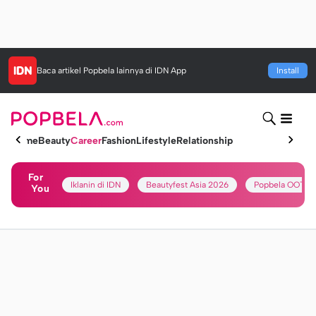
Baca artikel
Popbela
lainnya di IDN App
Install
Home
Beauty
Career
Fashion
Lifestyle
Relationship
For
Iklanin di IDN
Beautyfest Asia 2026
Popbela OOTD
You