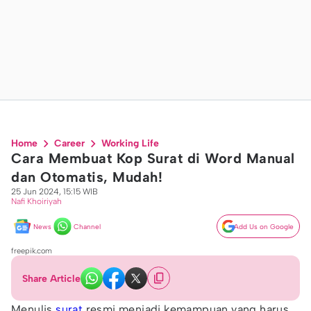
Home
Career
Working Life
Cara Membuat Kop Surat di Word Manual
dan Otomatis, Mudah!
25 Jun 2024, 15:15 WIB
Nafi Khoiriyah
News
Channel
Add Us on Google
freepik.com
Share Article
Menulis
surat
resmi menjadi kemampuan yang harus