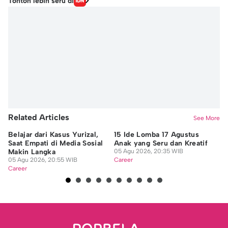
Tonton lebih seru di
Related Articles
See More
Belajar dari Kasus Yurizal,
15 Ide Lomba 17 Agustus
12
Saat Empati di Media Sosial
Anak yang Seru dan Kreatif
Ta
Makin Langka
05 Agu 2026, 20:35 WIB
Ma
05 Agu 2026, 20:55 WIB
Career
05
Career
Ca