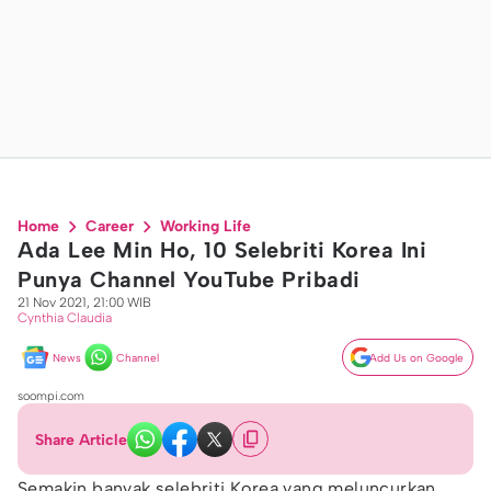
Home
Career
Working Life
Ada Lee Min Ho, 10 Selebriti Korea Ini
Punya Channel YouTube Pribadi
21 Nov 2021, 21:00 WIB
Cynthia Claudia
News
Channel
Add Us on Google
soompi.com
Share Article
Semakin banyak selebriti Korea yang meluncurkan