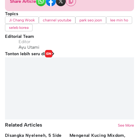
Share Article
Topics
Ji Chang Wook
channel youtube
park seo joon
lee min ho
seleb korea
Editorial Team
Editor
Ayu Utami
Tonton lebih seru di
Related Articles
See More
Disangka Nyeleneh, 5 Side
Mengenal Kucing Mixdom,
10