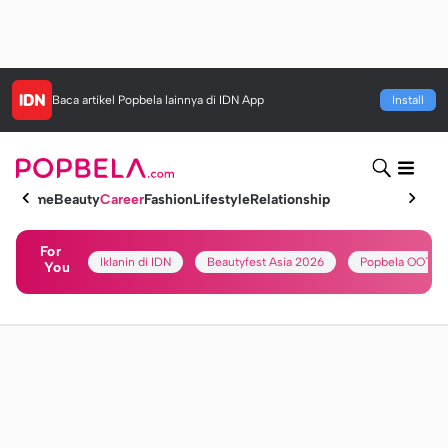
Baca artikel
Popbela
lainnya di IDN App
Install
Home
Beauty
Career
Fashion
Lifestyle
Relationship
For
Iklanin di IDN
Beautyfest Asia 2026
Popbela OOTD
You