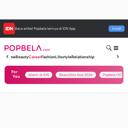
Baca artikel
Popbela
lainnya di IDN App
Install
Home
Beauty
Career
Fashion
Lifestyle
Relationship
For
Iklanin di IDN
Beautyfest Asia 2026
Popbela OOTD
You