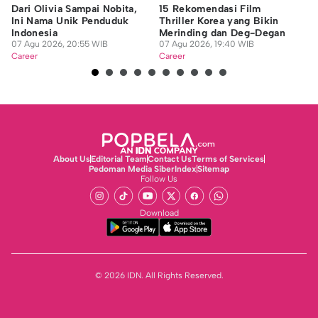
Dari Olivia Sampai Nobita,
15 Rekomendasi Film
7 
Ini Nama Unik Penduduk
Thriller Korea yang Bikin
Ak
Indonesia
Merinding dan Deg-Degan
M
07 Agu 2026, 20:55 WIB
07 Agu 2026, 19:40 WIB
07
Career
Career
Ca
About Us
Editorial Team
Contact Us
Terms of Services
Pedoman Media Siber
Index
Sitemap
Follow Us
Download
© 2026 IDN. All Rights Reserved.