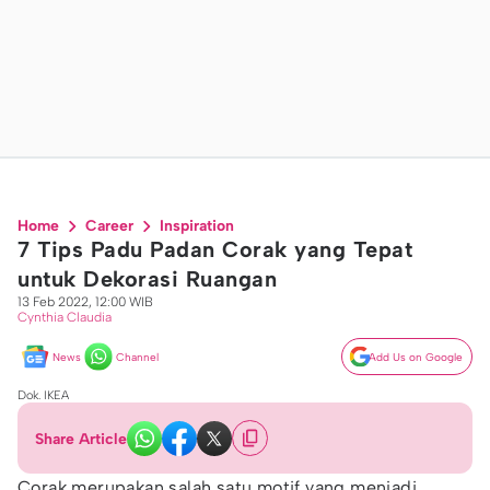
Home
Career
Inspiration
7 Tips Padu Padan Corak yang Tepat
untuk Dekorasi Ruangan
13 Feb 2022, 12:00 WIB
Cynthia Claudia
News
Channel
Add Us on Google
Dok. IKEA
Share Article
Corak merupakan salah satu motif yang menjadi