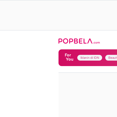
For
Iklanin di IDN
Beaut
You