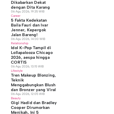
Dikabarkan Dekat
dengan Dita Karang
06 Agu 2026, 19:35 WIB
Career
5 Fakta Kedekatan
Baila Fauri dan Ivar
Jenner, Kepergok
Jalan Bareng!
06 Agu 2026, 14:00 WIB
Relationship
Idol K-Pop Tampil di
Lollapalooza Chicago
2026, aespa hingga
CORTIS
06 Agu 2026, 13:15 WIB
Lifestyle
Tren Makeup Blonzing,
Teknik
Menggabungkan Blush
dan Bronzer yang Viral
06 Agu 2026, 12:05 WIB
Beauty
Gigi Hadid dan Bradley
Cooper Dirumorkan
Menikah, Ini 5