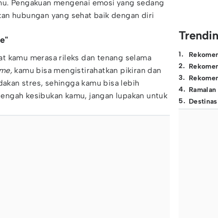
mu. Pengakuan mengenai emosi yang sedang
an hubungan yang sehat baik dengan diri
Trendi
e"
1
.
Rekomen
t kamu merasa rileks dan tenang selama
2
.
Rekomen
me,
kamu bisa mengistirahatkan pikiran dan
3
.
Rekomen
akan stres, sehingga kamu bisa lebih
4
.
Ramalan
i tengah kesibukan kamu, jangan lupakan untuk
5
.
Destinas