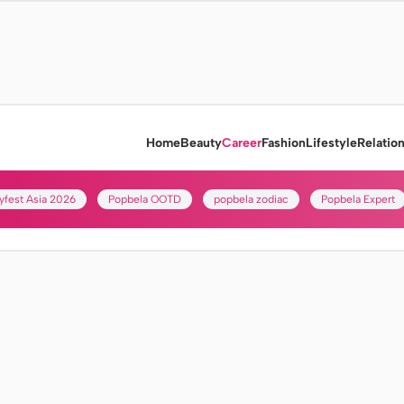
Home
Beauty
Career
Fashion
Lifestyle
Relatio
yfest Asia 2026
Popbela OOTD
popbela zodiac
Popbela Expert