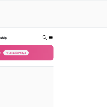
nship
#LokalBerdaya