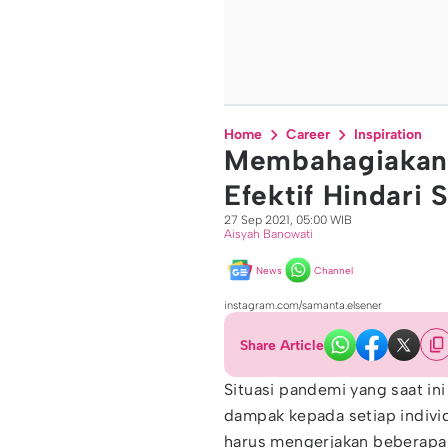
Home
Career
Inspiration
Membahagiakan Di
Efektif Hindari 
27 Sep 2021, 05:00 WIB
Aisyah Banowati
News
Channel
instagram.com/samanta.elsener
Share Article
Situasi pandemi yang saat in
dampak kepada setiap individ
harus mengerjakan beberapa a