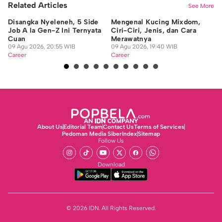
Related Articles
See More
Disangka Nyeleneh, 5 Side
Mengenal Kucing Mixdom,
10
Job A la Gen-Z Ini Ternyata
Ciri-Ciri, Jenis, dan Cara
un
Cuan
Merawatnya
Be
09 Agu 2026, 20:55 WIB
09 Agu 2026, 19:40 WIB
09
Career
Career
Ca
About Us
Editorial Team
Contact Us
Terms of Services
Pedoman Media Siber
Index
Sitemap
Follow Us
Download
© 2026 IDN. All Rights Reserved.