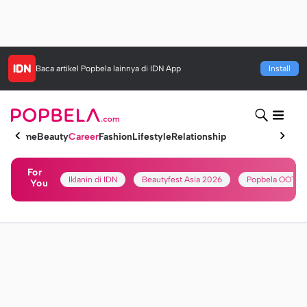
Baca artikel
Popbela
lainnya di IDN App
Install
Home
Beauty
Career
Fashion
Lifestyle
Relationship
For
Iklanin di IDN
Beautyfest Asia 2026
Popbela OOTD
You