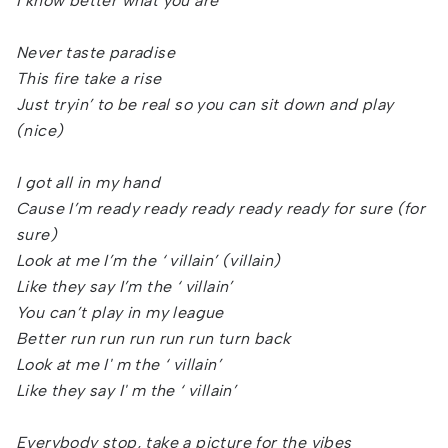
I know better what you are
Never taste paradise
This fire take a rise
Just tryin’ to be real so you can sit down and play
(nice)
I got all in my hand
Cause I’m ready ready ready ready ready for sure (for
sure)
Look at me I’m the ‘ villain’ (villain)
Like they say I’m the ‘ villain’
You can’t play in my league
Better run run run run run turn back
Look at me I' m the ‘ villain’
Like they say I' m the ‘ villain’
Everybody stop, take a picture for the vibes