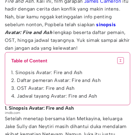
Fire and Ash.
Kali ini, film garapan
James Cameron
itu
hadir dengan cerita dan konflik yang makin intens.
Nah, biar kamu nggak ketinggalan info penting
sebelum nonton, Popbela telah siapkan
sinopsis
Avatar: Fire and Ash
lengkap beserta daftar pemain,
OST, hingga jadwal tayangnya. Yuk simak sampai akhir
dan jangan ada yang kelewatan!
Table of Content
1. Sinopsis Avatar: Fire and Ash
2. Daftar pemeran Avatar: Fire and Ash
3. OST Avatar: Fire and Ash
4. Jadwal tayang Avatar: Fire and Ash
1. Sinopsis Avatar: Fire and Ash
imdb.com
Setelah menetap bersama klan Metkayina, keluarga
Jake Sully dan Neytiri masih dihantui duka mendalam
akibat kematian Neteyam. Namun, luka itu justru