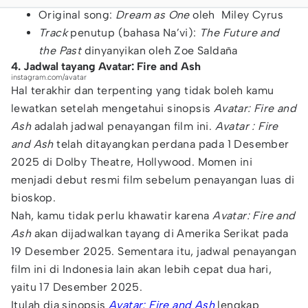
Original song:
Dream as One
oleh Miley Cyrus
Track
penutup (bahasa Na’vi):
The Future and
the Past
dinyanyikan oleh Zoe Saldaña
4. Jadwal tayang Avatar: Fire and Ash
instagram.com/avatar
Hal terakhir dan terpenting yang tidak boleh kamu
lewatkan setelah mengetahui sinopsis
Avatar: Fire and
Ash
adalah jadwal penayangan film ini.
Avatar : Fire
and Ash
telah ditayangkan perdana pada 1 Desember
2025 di Dolby Theatre, Hollywood. Momen ini
menjadi debut resmi film sebelum penayangan luas di
bioskop.
Nah, kamu tidak perlu khawatir karena
Avatar: Fire and
Ash
akan dijadwalkan tayang di Amerika Serikat pada
19 Desember 2025. Sementara itu, jadwal penayangan
film ini di Indonesia lain akan lebih cepat dua hari,
yaitu 17 Desember 2025.
Itulah dia sinopsis
Avatar: Fire and Ash
lengkap