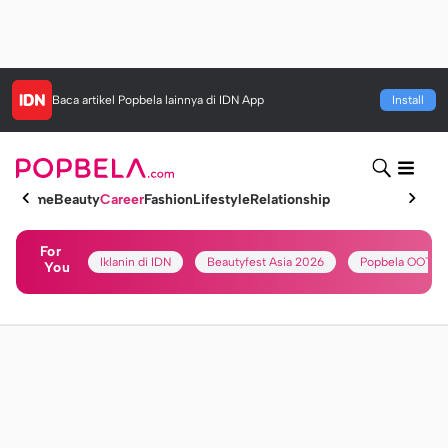
Baca artikel
Popbela
lainnya di IDN App
Install
Home
Beauty
Career
Fashion
Lifestyle
Relationship
For
Iklanin di IDN
Beautyfest Asia 2026
Popbela OOTD
You