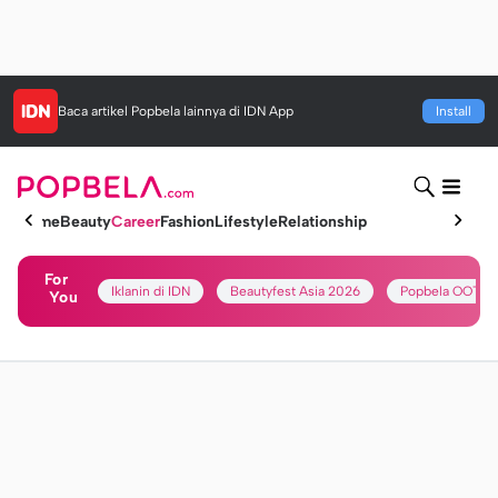
Baca artikel
Popbela
lainnya di IDN App
Install
Home
Beauty
Career
Fashion
Lifestyle
Relationship
For
Iklanin di IDN
Beautyfest Asia 2026
Popbela OOTD
You