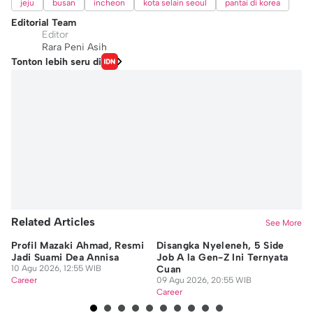
jeju
busan
incheon
kota selain seoul
pantai di korea
Editorial Team
Editor
Rara Peni Asih
Tonton lebih seru di
Related Articles
See More
Profil Mazaki Ahmad, Resmi
Disangka Nyeleneh, 5 Side
Me
Jadi Suami Dea Annisa
Job A la Gen-Z Ini Ternyata
Ci
10 Agu 2026, 12:55 WIB
Cuan
M
Career
09 Agu 2026, 20:55 WIB
09
Career
Ca