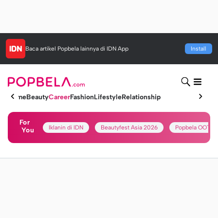
Baca artikel
Popbela
lainnya di IDN App
Install
Home
Beauty
Career
Fashion
Lifestyle
Relationship
For
Iklanin di IDN
Beautyfest Asia 2026
Popbela OOTD
You