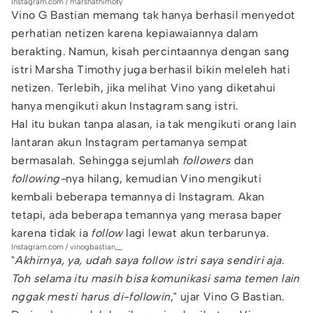
Instagram.com / marshathimoty
Vino G Bastian memang tak hanya berhasil menyedot
perhatian netizen karena kepiawaiannya dalam
berakting. Namun, kisah percintaannya dengan sang
istri Marsha Timothy juga berhasil bikin meleleh hati
netizen. Terlebih, jika melihat Vino yang diketahui
hanya mengikuti akun Instagram sang istri.
Hal itu bukan tanpa alasan, ia tak mengikuti orang lain
lantaran akun Instagram pertamanya sempat
bermasalah. Sehingga sejumlah
followers
dan
following-
nya hilang, kemudian Vino mengikuti
kembali beberapa temannya di Instagram. Akan
tetapi, ada beberapa temannya yang merasa baper
karena tidak ia
follow
lagi lewat akun terbarunya.
Instagram.com / vinogbastian__
"
Akhirnya, ya, udah saya follow istri saya sendiri aja.
Toh selama itu masih bisa komunikasi sama temen lain
nggak mesti harus di-followin
," ujar Vino G Bastian.