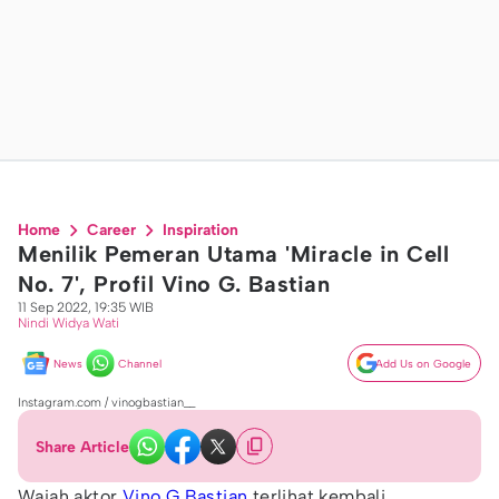
Home
Career
Inspiration
Menilik Pemeran Utama 'Miracle in Cell
No. 7', Profil Vino G. Bastian
11 Sep 2022, 19:35 WIB
Nindi Widya Wati
News
Channel
Add Us on Google
Instagram.com / vinogbastian__
Share Article
Wajah aktor
Vino G Bastian
terlihat kembali