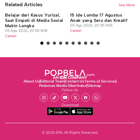
Related Articles
See More
Belajar dari Kasus Yurizal,
15 Ide Lomba 17 Agustus
12
Saat Empati di Media Sosial
Anak yang Seru dan Kreatif
Ta
Makin Langka
05 Agu 2026, 20:35 WIB
Ma
05 Agu 2026, 20:55 WIB
Career
05
Career
Ca
About Us
Editorial Team
Contact Us
Terms of Services
Pedoman Media Siber
Index
Sitemap
Follow Us
Download
© 2026 IDN. All Rights Reserved.