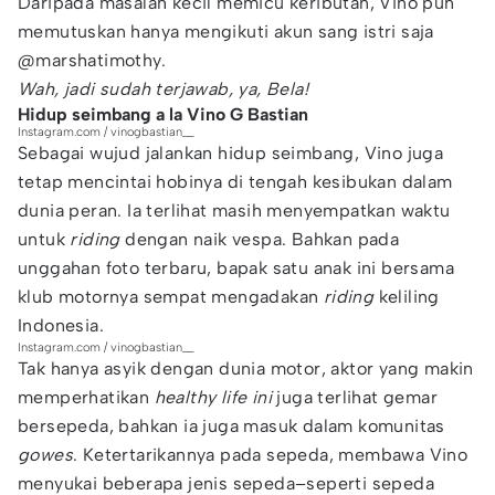
Daripada masalah kecil memicu keributan, Vino pun
memutuskan hanya mengikuti akun sang istri saja
@marshatimothy.
Wah, jadi sudah terjawab, ya, Bela!
Hidup seimbang a la Vino G Bastian
Instagram.com / vinogbastian__
Sebagai wujud jalankan hidup seimbang, Vino juga
tetap mencintai hobinya di tengah kesibukan dalam
dunia peran. Ia terlihat masih menyempatkan waktu
untuk
riding
dengan naik vespa. Bahkan pada
unggahan foto terbaru, bapak satu anak ini bersama
klub motornya sempat mengadakan
riding
keliling
Indonesia.
Instagram.com / vinogbastian__
Tak hanya asyik dengan dunia motor, aktor yang makin
memperhatikan
healthy life ini
juga terlihat gemar
bersepeda, bahkan ia juga masuk dalam komunitas
gowes
. Ketertarikannya pada sepeda, membawa Vino
menyukai beberapa jenis sepeda–seperti sepeda