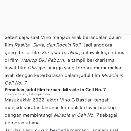
Sebut saja, saat Vino menjadi anak berandalan dalam
film
Realita, Cinta, dan Rock'n Roll
. Jadi anggota
gengster di film
Serigala Terakhir
, pelawak legendaris
di film
Warkop DKI Reborn
. Ia tampil berkharisma
lewat film
Chrisye
, hingga yang terbaru memerankan
ayah dengan keterbatasan dalam judul film
Miracle in
Cell No. 7
.
Perankan judul film terbaru Miracle in Cell No. 7
Instagram.com / falconpictures
Masuk akhir 2022, aktor Vino G Bastian tengah
menjadi sorotan lantaran kembali ke layar bioskop
dengan membintangi
Miracle in Cell No. 7
sebagai
pemeran utama.
Jadi hal yang cukup berbeda memang, apalagi saat