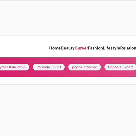
Home
Beauty
Career
Fashion
Lifestyle
Relatio
yfest Asia 2026
Popbela OOTD
popbela zodiac
Popbela Expert