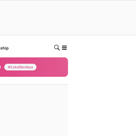
nship
#LokalBerdaya