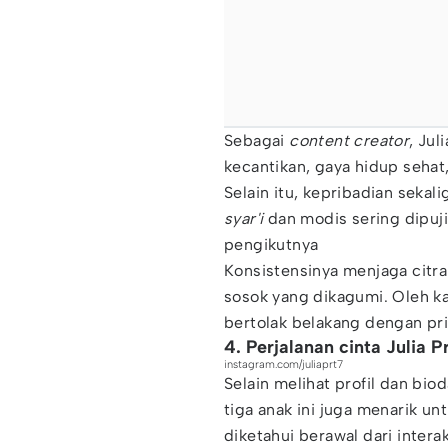
Sebagai
content creator
, Jul
kecantikan, gaya hidup sehat
Selain itu, kepribadian sekal
syar'i
dan modis sering dipuji 
pengikutnya
Konsistensinya menjaga citra 
sosok yang dikagumi. Oleh ka
bertolak belakang dengan p
4. Perjalanan cinta Julia 
instagram.com/juliaprt7
Selain melihat profil dan bio
tiga anak ini juga menarik un
diketahui berawal dari interak