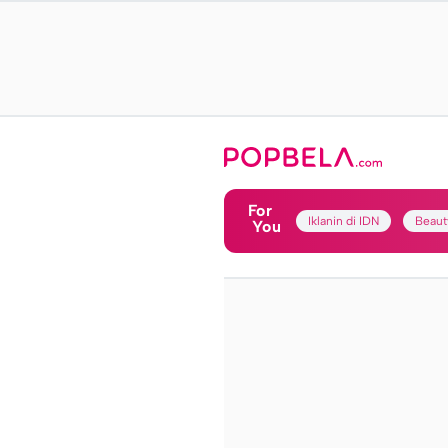
For
Iklanin di IDN
Beaut
You