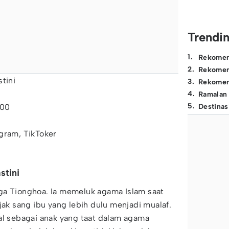
Trendi
1
.
Rekomen
2
.
Rekomen
tini
3
.
Rekomen
4
.
Ramalan
5
.
000
Destinas
gram, TikToker
stini
uarga Tionghoa. Ia memeluk agama Islam saat
jak sang ibu yang lebih dulu menjadi mualaf.
al sebagai anak yang taat dalam agama