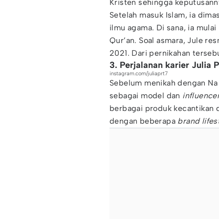
Kristen sehingga keputusann
Setelah masuk Islam, ia dim
ilmu agama. Di sana, ia mula
Qur’an. Soal asmara, Jule res
2021. Dari pernikahan tersebu
3. Perjalanan karier Julia P
instagram.com/juliaprt7
Sebelum menikah dengan Na Da
sebagai model dan
influence
berbagai produk kecantikan d
dengan beberapa
brand lifes