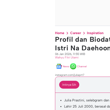
Home
Career
Inspiration
Profil dan Bioda
Istri Na Daehoon
06 Jan 2026, 11:55 WIB
Wahyu Fitri Utami
News
Channel
instagram.com/juliaprt7
Intinya Sih
Julia Prastini, selebgram da
Lahir 25 Juli 2000, berasal 