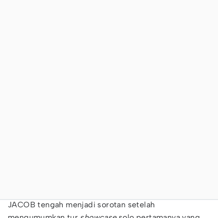
JACOB tengah menjadi sorotan setelah
mengumumkan tur
showcase
solo pertamanya yang