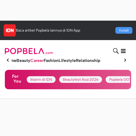
Baca artikel
Popbela
lainnya di IDN App
Install
Home
Beauty
Career
Fashion
Lifestyle
Relationship
For
Iklanin di IDN
Beautyfest Asia 2026
Popbela OOTD
You