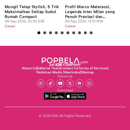
Mungil Tetap Stylish, 5 Trik
Profil Marco Materazzi,
9 
Maksimalkan Setiap Sudut
Legenda Inter Milan yang
Di
Rumah Compact
Penuh Prestasi dan
da
08 Agu 2026, 20:55 WIB
Kontroversi
08 Agu 2026, 14:15 WIB
08
Career
Career
Ca
About Us
Editorial Team
Contact Us
Terms of Services
Pedoman Media Siber
Index
Sitemap
Follow Us
Download
© 2026 IDN. All Rights Reserved.