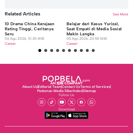
Related Articles
See More
10 Drama China Kerajaan
Belajar dari Kasus Yurizal,
15
Rating Tinggi, Ceritanya
Saat Empati di Media Sosial
An
Seru
Makin Langka
05
06 Agu 2026, 10:35 WIB
05 Agu 2026, 20:55 WIB
Ca
Career
Career
About Us
Editorial Team
Contact Us
Terms of Services
Pedoman Media Siber
Index
Sitemap
Follow Us
Download