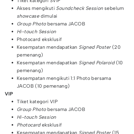
Tiket kategori SVIP
Akses mengikuti
Soundcheck Session
sebelum
showcase
dimulai
Group Photo
bersama JACOB
Hi-touch Session
Photocard eksklusif
Kesempatan mendapatkan
Signed Poster
(20
pemenang)
Kesempatan mendapatkan
Signed Polaroid
(10
pemenang)
Kesempatan mengikuti 1:1 Photo bersama
JACOB (10 pemenang)
VIP
Tiket kategori VIP
Group Photo
bersama JACOB
Hi-touch Session
Photocard
eksklusif
Kesempatan mendapatkan
Signed Poster
(15