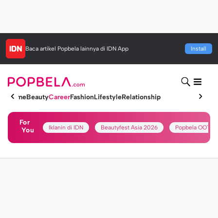
Baca artikel
Popbela
lainnya di IDN App
Install
Home
Beauty
Career
Fashion
Lifestyle
Relationship
For
Iklanin di IDN
Beautyfest Asia 2026
Popbela OOTD
You