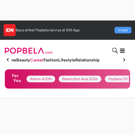
Baca artikel
Popbela
lainnya di IDN App
Install
Home
Beauty
Career
Fashion
Lifestyle
Relationship
For
Iklanin di IDN
Beautyfest Asia 2026
Popbela OOTD
You