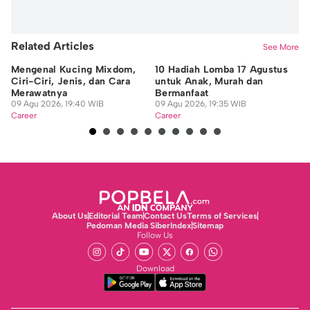
Related Articles
See More
Mengenal Kucing Mixdom,
10 Hadiah Lomba 17 Agustus
12
Ciri-Ciri, Jenis, dan Cara
untuk Anak, Murah dan
Me
Merawatnya
Bermanfaat
B
09 Agu 2026, 19:40 WIB
09 Agu 2026, 19:35 WIB
09
Career
Career
Ca
About Us
Editorial Team
Contact Us
Terms of Services
Pedoman Media Siber
Index
Sitemap
Follow Us
Download