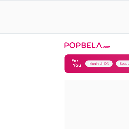
For
Iklanin di IDN
Beaut
You