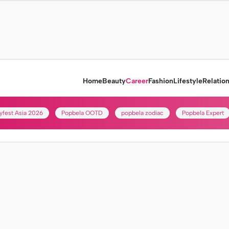
Home
Beauty
Career
Fashion
Lifestyle
Relatio
yfest Asia 2026
Popbela OOTD
popbela zodiac
Popbela Expert