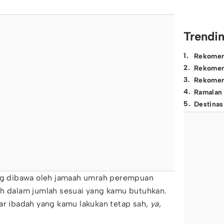
Trendi
1
.
Rekomen
2
.
Rekomen
3
.
Rekomen
4
.
Ramalan
5
.
Destinas
ing dibawa oleh jamaah umrah perempuan
ah dalam jumlah sesuai yang kamu butuhkan.
ar ibadah yang kamu lakukan tetap sah,
ya
,