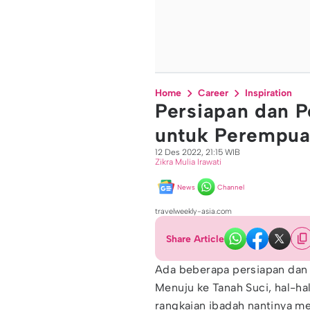
Home
Career
Inspiration
Persiapan dan 
untuk Perempuan
12 Des 2022, 21:15 WIB
Zikra Mulia Irawati
News
Channel
travelweekly-asia.com
Share Article
Ada beberapa persiapan da
Menuju ke Tanah Suci, hal-hal
rangkaian ibadah nantinya me