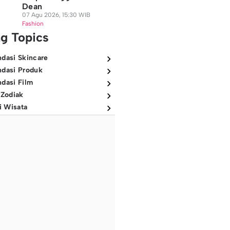
Dean
07 Agu 2026, 15:30 WIB
Fashion
ng Topics
dasi Skincare
dasi Produk
dasi Film
 Zodiak
i Wisata