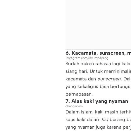
6. Kacamata, sunscreen, 
instagram.com/rey_mbayang
Sudah bukan rahasia lagi kala
siang hari. Untuk meminimalis
kacamata dan
sunscreen
. Da
yang sekaligus bisa berfung
pernapasan.
7. Alas kaki yang nyaman
chacos.com
Dalam Islam, kaki masih terh
kaus kaki dalam
list
barang ba
yang nyaman juga karena pe