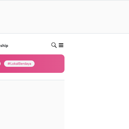
nship
#LokalBerdaya