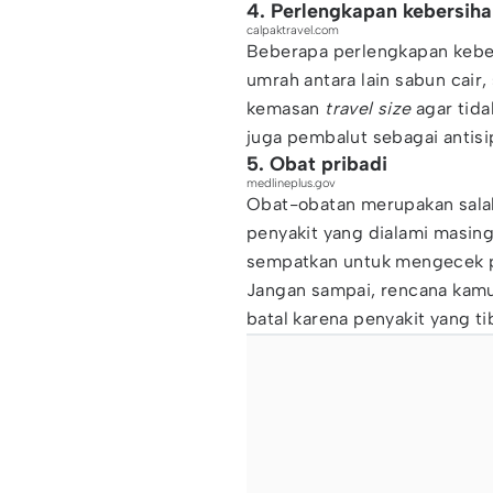
4. Perlengkapan kebersihan
calpaktravel.com
Beberapa perlengkapan keber
umrah antara lain sabun cair, 
kemasan
travel size
agar tida
juga pembalut sebagai antisi
5. Obat pribadi
medlineplus.gov
Obat-obatan merupakan salah
penyakit yang dialami masin
sempatkan untuk mengecek p
Jangan sampai, rencana kamu
batal karena penyakit yang t