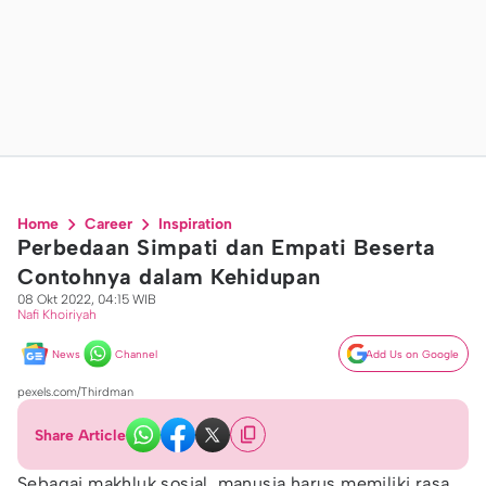
Home
Career
Inspiration
Perbedaan Simpati dan Empati Beserta
Contohnya dalam Kehidupan
08 Okt 2022, 04:15 WIB
Nafi Khoiriyah
News
Channel
Add Us on Google
pexels.com/Thirdman
Share Article
Sebagai makhluk sosial, manusia harus memiliki rasa