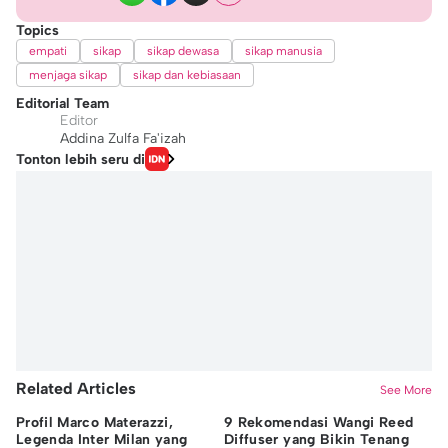
Topics
empati
sikap
sikap dewasa
sikap manusia
menjaga sikap
sikap dan kebiasaan
Editorial Team
Editor
Addina Zulfa Fa'izah
Tonton lebih seru di
Related Articles
See More
Profil Marco Materazzi,
9 Rekomendasi Wangi Reed
Da
Legenda Inter Milan yang
Diffuser yang Bikin Tenang
In