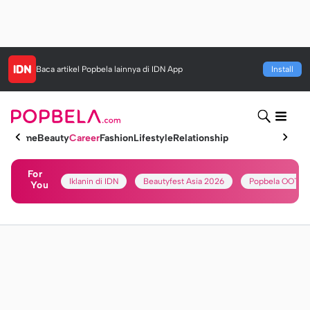
Baca artikel
Popbela
lainnya di IDN App
Install
Home
Beauty
Career
Fashion
Lifestyle
Relationship
For
Iklanin di IDN
Beautyfest Asia 2026
Popbela OOTD
You