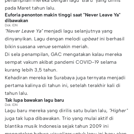
penampilan mereka dengan lagu "Baru" yang dirilis
pada Maret tahun lalu.
Euforia penonton makin tinggi saat "Never Leave Ya"
dibawakan
Dok. IDN
"Never Leave Ya"
menjadi lagu selanjutnya yang
dinyanyikan. Lagu dengan melodi
upbeat
ini berhasil
bikin suasana
venue
semakin meriah.
Di sela penampilan, GAC mengatakan kalau mereka
sempat vakum akibat pandemi COVID-19 selama
kurang lebih 3,5 tahun.
Kehadiran mereka ke Surabaya juga ternyata menjadi
pertama kalinya di tahun ini, setelah terakhir kali di
tahun lalu.
Tak lupa bawakan lagu baru
Dok. IDN
Lagu baru mereka yang dirilis satu bulan lalu,
"Higher"
juga tak lupa dibawakan. Trio yang mulai aktif di
blantika musik Indonesia sejak tahun 2009 ini
mengatakan bahwa
visualizer
untuk lagu ini baru akan