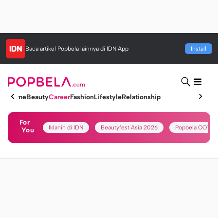
Baca artikel
Popbela
lainnya di IDN App
Install
Home
Beauty
Career
Fashion
Lifestyle
Relationship
For
Iklanin di IDN
Beautyfest Asia 2026
Popbela OOTD
You