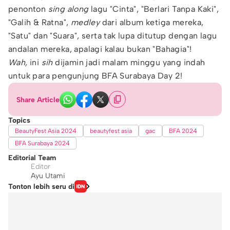
penonton
sing along
lagu "Cinta", "Berlari Tanpa Kaki",
"Galih & Ratna",
medley
dari album ketiga mereka,
"Satu" dan "Suara", serta tak lupa ditutup dengan lagu
andalan mereka, apalagi kalau bukan "Bahagia"!
Wah,
ini
sih
dijamin jadi malam minggu yang indah
untuk para pengunjung BFA Surabaya Day 2!
Share Article
Topics
BeautyFest Asia 2024
beautyfest asia
gac
BFA 2024
BFA Surabaya 2024
Editorial Team
Editor
Ayu Utami
Tonton lebih seru di