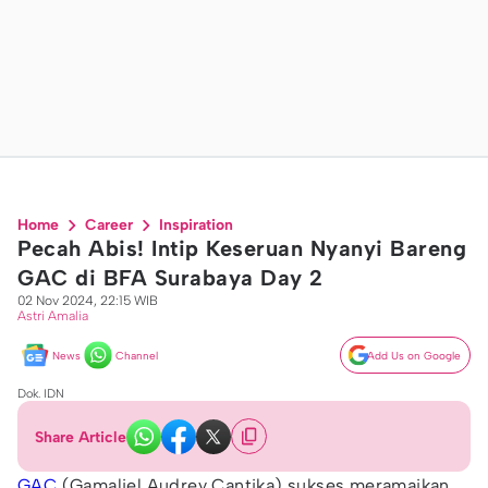
Home
Career
Inspiration
Pecah Abis! Intip Keseruan Nyanyi Bareng
GAC di BFA Surabaya Day 2
02 Nov 2024, 22:15 WIB
Astri Amalia
News
Channel
Add Us on Google
Dok. IDN
Share Article
GAC
(Gamaliel Audrey Cantika) sukses meramaikan