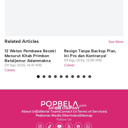
Related Articles
See More
12 Weton Pembawa Rezeki
Resign Tanpa Backup Plan,
Mu
Menurut Kitab Primbon
Ini Pro dan Kontranya!
Ma
Betaljemur Adammakna
09 Agu 2026, 12:55 WIB
R
09 Agu 2026, 14:15 WIB
Career
08
Career
Ca
About Us
Editorial Team
Contact Us
Terms of Services
Pedoman Media Siber
Index
Sitemap
Follow Us