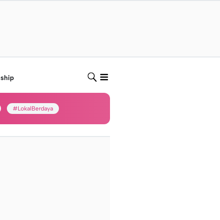
nship
#LokalBerdaya