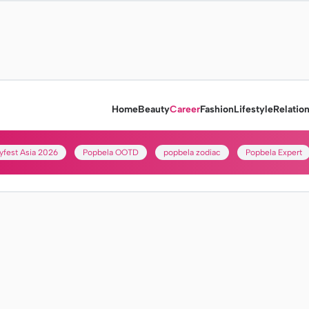
Home
Beauty
Career
Fashion
Lifestyle
Relatio
yfest Asia 2026
Popbela OOTD
popbela zodiac
Popbela Expert