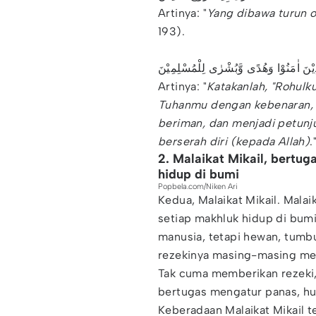
Artinya: "
Yang dibawa turun o
193).
ّذِيْنَ اٰمَنُوْا وَهُدًى وَّبُشْرٰى لِلْمُسْلِمِيْنَ
Artinya: "
Katakanlah, "Rohulku
Tuhanmu dengan kebenaran, 
beriman, dan menjadi petunj
berserah diri (kepada Allah)
.
2. Malaikat Mikail, bertu
hidup di bumi
Popbela.com/Niken Ari
Kedua, Malaikat Mikail. Mala
setiap makhluk hidup di bum
manusia, tetapi hewan, tum
rezekinya masing-masing mela
Tak cuma memberikan rezeki, 
bertugas mengatur panas, hu
Keberadaan Malaikat Mikail 