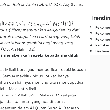
leh ar-Ruh al-Amin (Jibril)
." (QS. Asy Syuara:
Trendi
قُلْ نَزَّلَهٗ رُوْحُ الْقُدُسِ مِنْ رَّبِّكَ بِالْحَقِّ لِيُثَبِّتَ الَ
1
.
Rekomen
dus (Jibril) menurunkan Al-Qur'an itu dari
2
.
Rekomen
untuk meneguhkan (hati) orang yang telah
3
.
Rekomen
uk serta kabar gembira bagi orang yang
4
.
Ramalan
" (QS. An Nahl: 102)
5
.
Destinas
gas memberikan rezeki kepada makhluk
ikat Mikail bertugas memberikan rezeki kepada
i. Semua makhluk hidup, bukan hanya
buhan dan lainnya, memang akan mendapatkan
lui Malaikat Mikail.
atas izin Allah SWT, Malaikat Mikail juga
jan dan tanaman yang ada di bumi.
tercantum dalam Al Quran Surat Al Baqarah