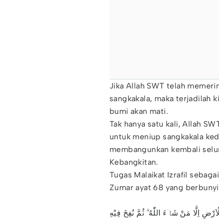
Jika Allah SWT telah memerin
sangkakala, maka terjadilah 
bumi akan mati.
Tak hanya satu kali, Allah SW
untuk meniup sangkakala ked
membangunkan kembali selur
Kebangkitan.
Tugas Malaikat Izrafil sebag
Zumar ayat 68 yang berbunyi
اِلَّا مَنْ شَاۤءَ اللّٰهُ ۗ ثُمَّ نُفِخَ فِيْهِ