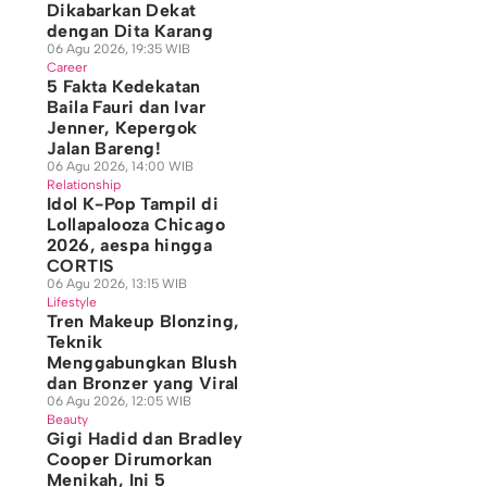
Dikabarkan Dekat
dengan Dita Karang
06 Agu 2026, 19:35 WIB
Career
5 Fakta Kedekatan
Baila Fauri dan Ivar
Jenner, Kepergok
Jalan Bareng!
06 Agu 2026, 14:00 WIB
Relationship
Idol K-Pop Tampil di
Lollapalooza Chicago
2026, aespa hingga
CORTIS
06 Agu 2026, 13:15 WIB
Lifestyle
Tren Makeup Blonzing,
Teknik
Menggabungkan Blush
dan Bronzer yang Viral
06 Agu 2026, 12:05 WIB
Beauty
Gigi Hadid dan Bradley
Cooper Dirumorkan
Menikah, Ini 5