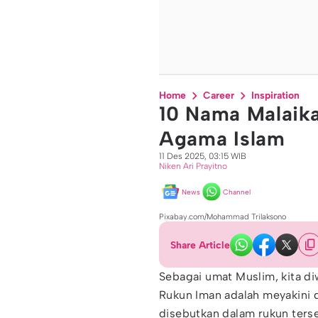
Home
Career
Inspiration
10 Nama Malaik
Agama Islam
11 Des 2025, 03:15 WIB
Niken Ari Prayitno
News
Channel
Pixabay.com/Mohammad Trilaksono
Share Article
Sebagai umat Muslim, kita di
Rukun Iman adalah meyakini
disebutkan dalam rukun ters