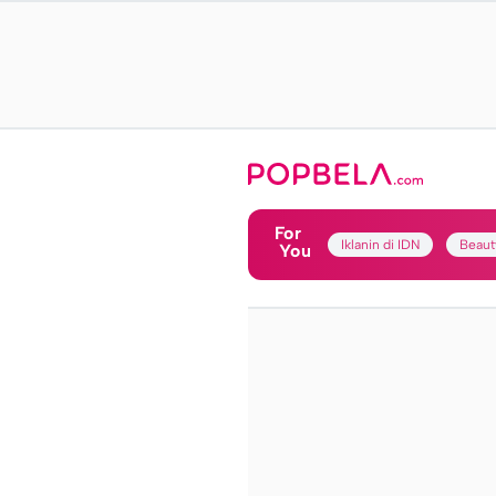
For
Iklanin di IDN
Beaut
You