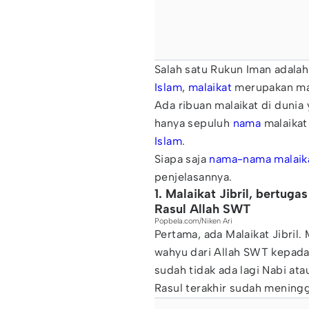
Salah satu Rukun Iman adala
Islam
,
malaikat
merupakan mak
Ada ribuan malaikat di duni
hanya sepuluh
nama
malaikat
Islam
.
Siapa saja
nama-nama malaik
penjelasannya.
1. Malaikat Jibril, bertu
Rasul Allah SWT
Popbela.com/Niken Ari
Pertama, ada Malaikat Jibril.
wahyu dari Allah SWT kepada
sudah tidak ada lagi Nabi a
Rasul terakhir sudah meningg