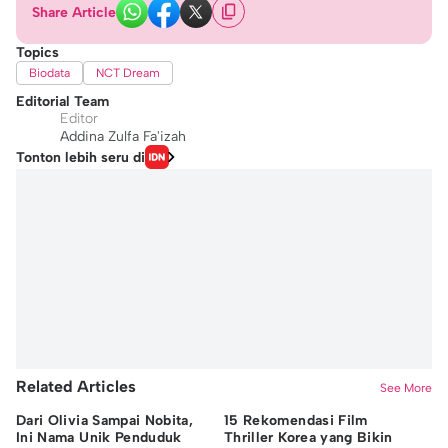
Share Article
Topics
Biodata
NCT Dream
Editorial Team
Editor
Addina Zulfa Fa'izah
Tonton lebih seru di
Related Articles
See More
Dari Olivia Sampai Nobita,
15 Rekomendasi Film
7 
Ini Nama Unik Penduduk
Thriller Korea yang Bikin
Ak