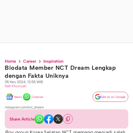
Home
Career
Inspiration
Biodata Member NCT Dream Lengkap
dengan Fakta Uniknya
05 Nov 2024, 13:55 WIB
Nafi Khoiriyah
News
Channel
Add Us on Google
instagram.com/nct_dream
Share Article
Boy group
Korea Selatan NCT memang menjadi salah