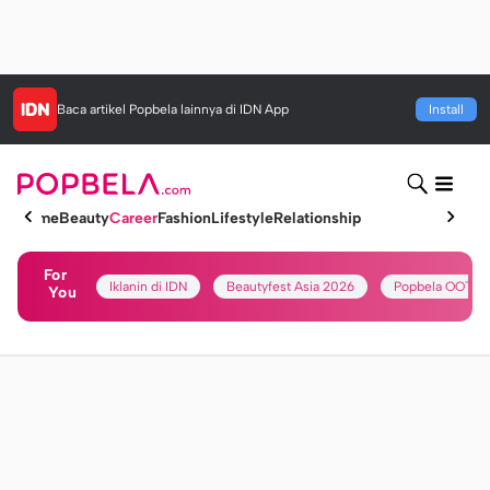
Baca artikel
Popbela
lainnya di IDN App
Install
Home
Beauty
Career
Fashion
Lifestyle
Relationship
For
Iklanin di IDN
Beautyfest Asia 2026
Popbela OOTD
You