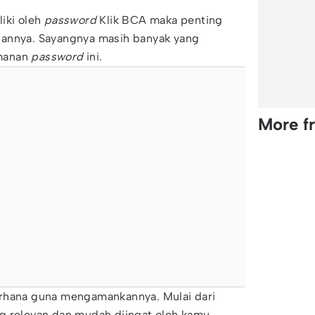
iki oleh
password
Klik BCA maka penting
nannya. Sayangnya masih banyak yang
manan
password
ini.
More f
rhana guna mengamankannya. Mulai dari
g relevan dan mudah diingat oleh kamu.