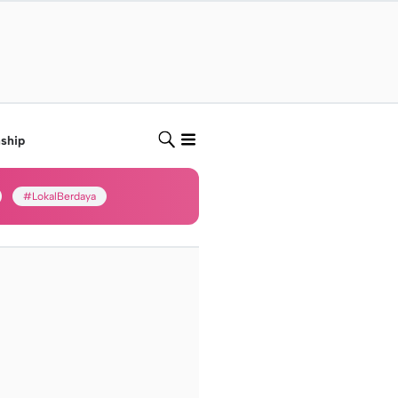
nship
#LokalBerdaya