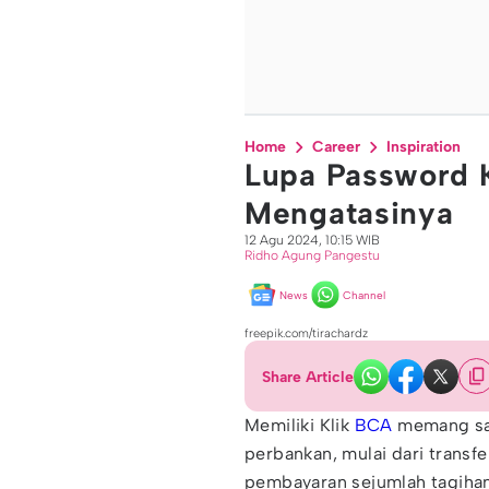
Home
Career
Inspiration
Lupa Password 
Mengatasinya
12 Agu 2024, 10:15 WIB
Ridho Agung Pangestu
News
Channel
freepik.com/tirachardz
Share Article
Memiliki Klik
BCA
memang sa
perbankan, mulai dari transf
pembayaran sejumlah tagiha