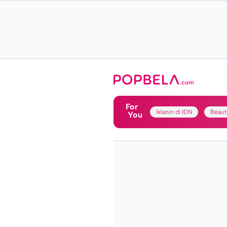
For
Iklanin di IDN
Beaut
You