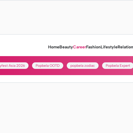
Home
Beauty
Career
Fashion
Lifestyle
Relatio
yfest Asia 2026
Popbela OOTD
popbela zodiac
Popbela Expert