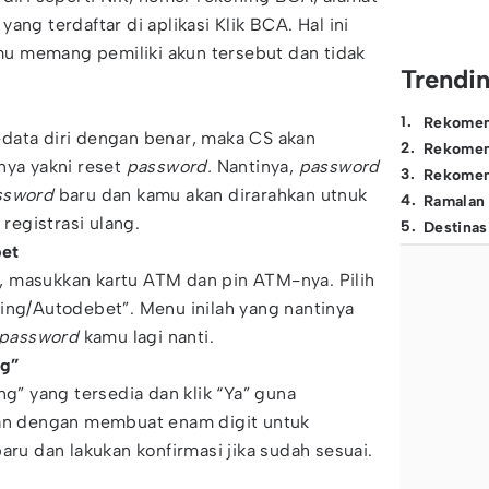
ang terdaftar di aplikasi Klik BCA. Hal ini
u memang pemiliki akun tersebut dan tidak
Trendi
1
.
Rekomen
data diri dengan benar, maka CS akan
2
.
Rekomen
nya yakni reset
password.
Nantinya,
password
3
.
Rekomen
ssword
baru dan kamu akan dirarahkan utnuk
4
.
Ramalan
egistrasi ulang.
5
.
Destinas
bet
 masukkan kartu ATM dan pin ATM-nya. Pilih
ing/Autodebet”. Menu inilah yang nantinya
password
kamu lagi nanti.
ng”
ng” yang tersedia dan klik “Ya” guna
kan dengan membuat enam digit untuk
aru dan lakukan konfirmasi jika sudah sesuai.