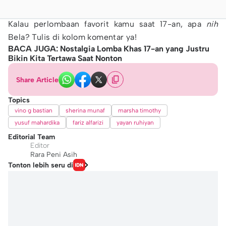
Kalau perlombaan favorit kamu saat 17-an, apa
nih
Bela? Tulis di kolom komentar ya!
BACA JUGA: Nostalgia Lomba Khas 17-an yang Justru
Bikin Kita Tertawa Saat Nonton​
Share Article
Topics
vino g bastian
sherina munaf
marsha timothy
yusuf mahardika
fariz alfarizi
yayan ruhiyan
Editorial Team
Editor
Rara Peni Asih
Tonton lebih seru di