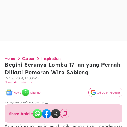
Home
Career
Inspiration
Begini Serunya Lomba 17-an yang Pernah
Diikuti Pemeran Wiro Sableng
16 Agu 2018, 13:00 WIB
Niken Ari Prayitno
News
Channel
Add Us on Google
instagram.com/vinogbastian__
Share Article
Apa
sih
yang terlintas di pikiranmu saat mendengar