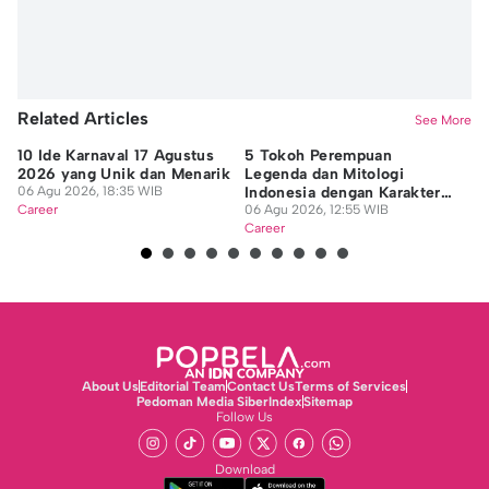
Related Articles
See More
10 Ide Karnaval 17 Agustus
5 Tokoh Perempuan
10
2026 yang Unik dan Menarik
Legenda dan Mitologi
Ra
06 Agu 2026, 18:35 WIB
Indonesia dengan Karakter
Se
Career
Kuat
06 Agu 2026, 12:55 WIB
06
Career
Ca
About Us
Editorial Team
Contact Us
Terms of Services
Pedoman Media Siber
Index
Sitemap
Follow Us
Download