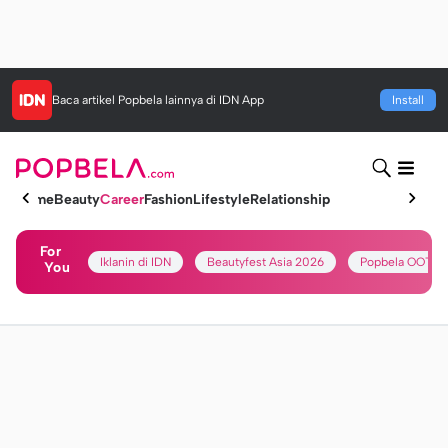
Baca artikel
Popbela
lainnya di IDN App
Install
Home
Beauty
Career
Fashion
Lifestyle
Relationship
For
Iklanin di IDN
Beautyfest Asia 2026
Popbela OOTD
You