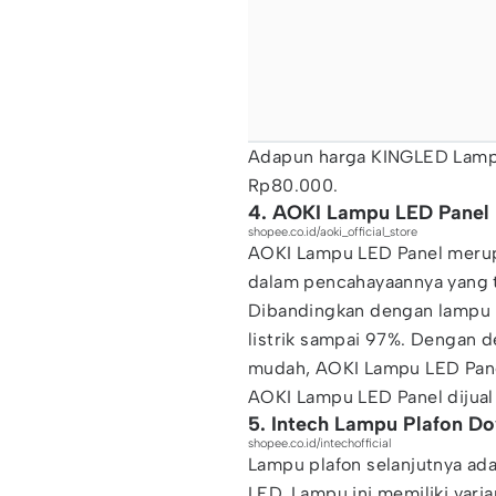
Adapun harga KINGLED Lampu
Rp80.000.
4. AOKI Lampu LED Panel
shopee.co.id/aoki_official_store
AOKI Lampu LED Panel merup
dalam pencahayaannya yang t
Dibandingkan dengan lampu ko
listrik sampai 97%. Dengan 
mudah, AOKI Lampu LED Panel
AOKI Lampu LED Panel dijua
5. Intech Lampu Plafon Do
shopee.co.id/intechofficial
Lampu plafon selanjutnya ada
LED. Lampu ini memiliki vari