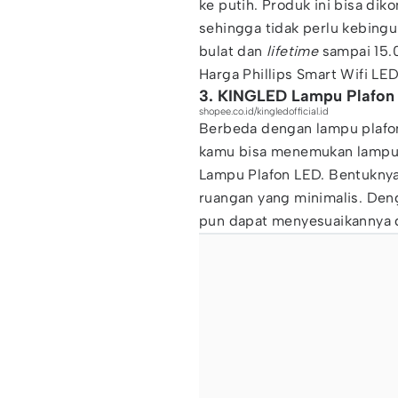
ke putih. Produk ini bisa dik
sehingga tidak perlu kebing
bulat dan
lifetime
sampai 15.0
Harga Phillips Smart Wifi L
3. KINGLED Lampu Plafon
shopee.co.id/kingledofficial.id
Berbeda dengan lampu plafon
kamu bisa menemukan lampu 
Lampu Plafon LED. Bentukny
ruangan yang minimalis. Deng
pun dapat menyesuaikannya