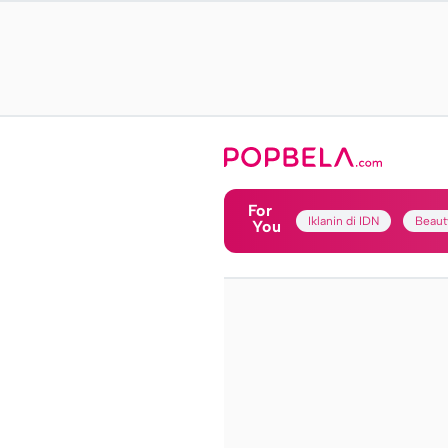
For
Iklanin di IDN
Beaut
You