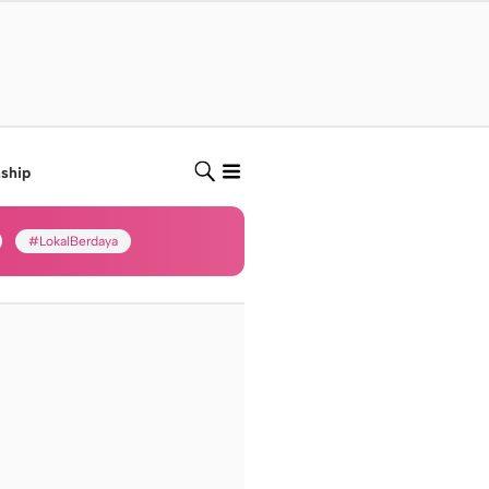
nship
#LokalBerdaya