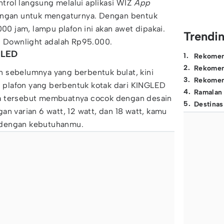
ontrol langsung melalui aplikasi WIZ
App
ungan untuk mengaturnya. Dengan bentuk
00 jam, lampu plafon ini akan awet dipakai.
Trendi
ED Downlight adalah Rp95.000.
 LED
1
.
Rekomen
2
.
Rekomen
 sebelumnya yang berbentuk bulat, kini
3
.
Rekomen
plafon yang berbentuk kotak dari KINGLED
4
.
Ramalan
a tersebut membuatnya cocok dengan desain
5
.
Destinas
an varian 6 watt, 12 watt, dan 18 watt, kamu
 dengan kebutuhanmu.