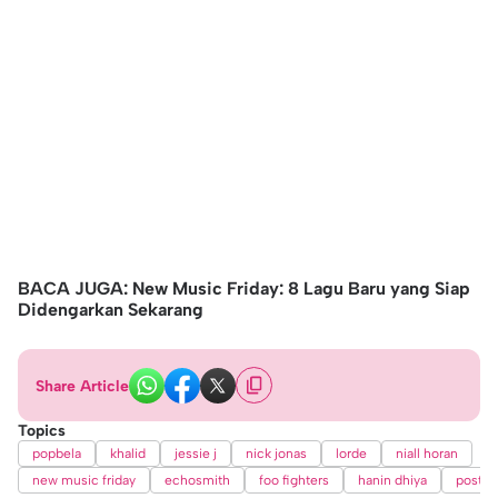
BACA JUGA: New Music Friday: 8 Lagu Baru yang Siap
Didengarkan Sekarang​
Share Article
Topics
popbela
khalid
jessie j
nick jonas
lorde
niall horan
new music friday
echosmith
foo fighters
hanin dhiya
post m