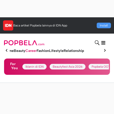
Baca artikel
Popbela
lainnya di IDN App
Install
Home
Beauty
Career
Fashion
Lifestyle
Relationship
For
Iklanin di IDN
Beautyfest Asia 2026
Popbela OOTD
You