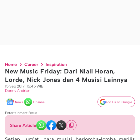
Home
Career
Inspiration
New Music Friday: Dari Niall Horan,
Lorde, Nick Jonas dan 4 Musisi Lainnya
15 Sep 2017, 15:45 WIB
Donny Andrian
News
Channel
Add Us on Google
Entertainment Focus
Share Article
Setiap Jum'at, para musisi berlomba-lomba merilis