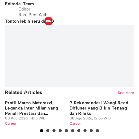
Editorial Team
Editor
Rara Peni Asih
Tonton lebih seru di
Related Articles
See More
Profil Marco Materazzi,
9 Rekomendasi Wangi Reed
Da
Legenda Inter Milan yang
Diffuser yang Bikin Tenang
In
Penuh Prestasi dan
dan Rileks
In
Kontroversi
08 Agu 2026, 14:15 WIB
08 Agu 2026, 12:55 WIB
07
Career
Career
Ca