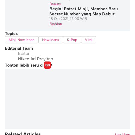
Beauty
Begini Potret Minji, Member Baru
Secret Number yang Siap Debut
18 Okt 2021, 16:00 WIB
Fashion
Topics
Minji NewJeans
NewJeans
K-Pop
Viral
Editorial Team
Editor
Niken Ari Prayitno
Tonton lebih seru di
Related Articles
See More