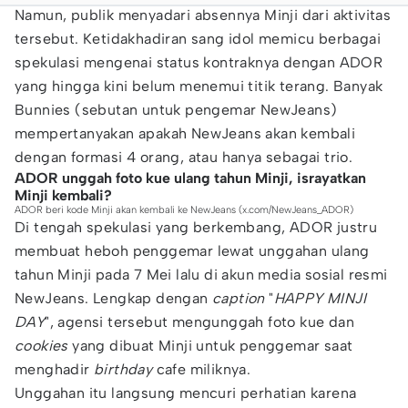
Namun, publik menyadari absennya Minji dari aktivitas
tersebut. Ketidakhadiran sang idol memicu berbagai
spekulasi mengenai status kontraknya dengan ADOR
yang hingga kini belum menemui titik terang. Banyak
Bunnies (sebutan untuk pengemar NewJeans)
mempertanyakan apakah NewJeans akan kembali
dengan formasi 4 orang, atau hanya sebagai trio.
ADOR unggah foto kue ulang tahun Minji, israyatkan
Minji kembali?
ADOR beri kode Minji akan kembali ke NewJeans (x.com/NewJeans_ADOR)
Di tengah spekulasi yang berkembang, ADOR justru
membuat heboh penggemar lewat unggahan ulang
tahun Minji pada 7 Mei lalu di akun media sosial resmi
NewJeans. Lengkap dengan
caption
"
HAPPY MINJI
DAY
", agensi tersebut mengunggah foto kue dan
cookies
yang dibuat Minji untuk penggemar saat
menghadir
birthday
cafe miliknya.
Unggahan itu langsung mencuri perhatian karena