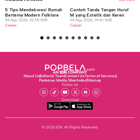
5 Tips Mendekorasi Rumah
Contoh Tanda Tangan Huruf
Si
Bertema Modern Folklore
M yang Estetik dan Keren
Mu
06 Agu 2026, 20:55 WIB
06 Agu 2026, 19:40 WIB
De
Career
Career
06
Ca
About Us
Editorial Team
Contact Us
Terms of Services
Pedoman Media Siber
Index
Sitemap
Follow Us
Download
© 2026 IDN. All Rights Reserved.