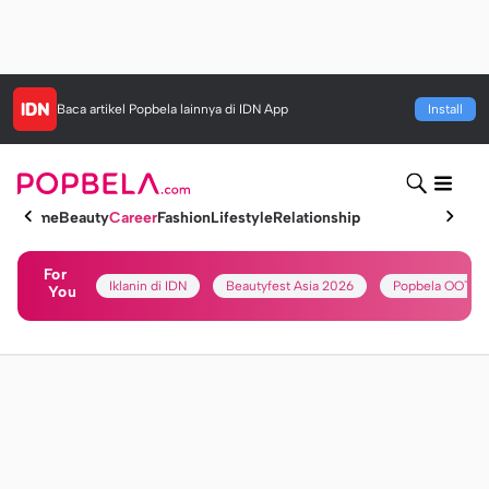
Baca artikel
Popbela
lainnya di IDN App
Install
Home
Beauty
Career
Fashion
Lifestyle
Relationship
For
Iklanin di IDN
Beautyfest Asia 2026
Popbela OOTD
You