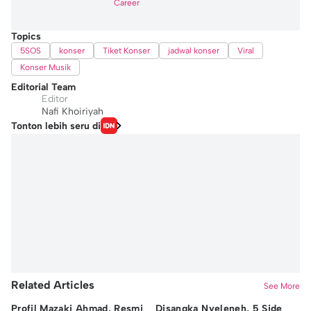
Career
Topics
5SOS
konser
Tiket Konser
jadwal konser
Viral
Konser Musik
Editorial Team
Editor
Nafi Khoiriyah
Tonton lebih seru di
Related Articles
See More
Profil Mazaki Ahmad, Resmi
Disangka Nyeleneh, 5 Side
Me