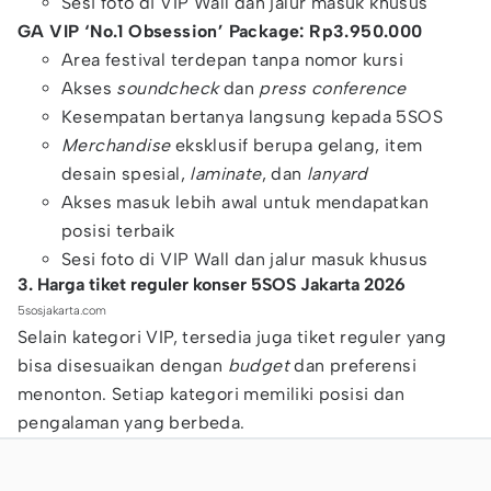
Sesi foto di VIP Wall dan jalur masuk khusus
GA VIP ‘No.1 Obsession’ Package: Rp3.950.000
Area festival terdepan tanpa nomor kursi
Akses
soundcheck
dan
press conference
Kesempatan bertanya langsung kepada 5SOS
Merchandise
eksklusif berupa gelang, item
desain spesial,
laminate
, dan
lanyard
Akses masuk lebih awal untuk mendapatkan
posisi terbaik
Sesi foto di VIP Wall dan jalur masuk khusus
3. Harga tiket reguler konser 5SOS Jakarta 2026
5sosjakarta.com
Selain kategori VIP, tersedia juga tiket reguler yang
bisa disesuaikan dengan
budget
dan preferensi
menonton. Setiap kategori memiliki posisi dan
pengalaman yang berbeda.