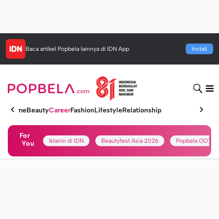
Baca artikel
Popbela
lainnya di IDN App
Install
Home
Beauty
Career
Fashion
Lifestyle
Relationship
For
Iklanin di IDN
Beautyfest Asia 2026
Popbela OOTD
You