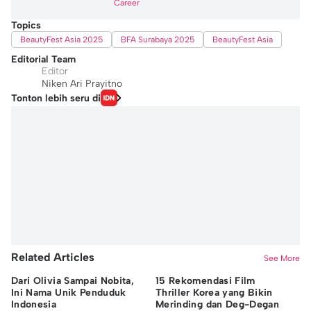
Career
Topics
BeautyFest Asia 2025
BFA Surabaya 2025
BeautyFest Asia
Editorial Team
Editor
Niken Ari Prayitno
Tonton lebih seru di
Related Articles
See More
Dari Olivia Sampai Nobita,
15 Rekomendasi Film
7 
Ini Nama Unik Penduduk
Thriller Korea yang Bikin
Ak
Indonesia
Merinding dan Deg-Degan
M