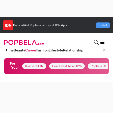
Baca artikel
Popbela
lainnya di IDN App
Install
Home
Beauty
Career
Fashion
Lifestyle
Relationship
For
Iklanin di IDN
Beautyfest Asia 2026
Popbela OOTD
You