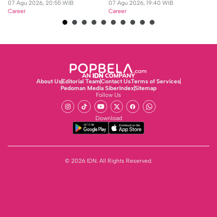
07 Agu 2026, 20:55 WIB
07 Agu 2026, 19:40 WIB
07
Career
Career
Ca
About Us
Editorial Team
Contact Us
Terms of Services
Pedoman Media Siber
Index
Sitemap
Follow Us
Download
© 2026 IDN. All Rights Reserved.