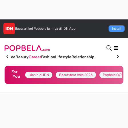
Baca artikel
Popbela
lainnya di IDN App
Install
Home
Beauty
Career
Fashion
Lifestyle
Relationship
For
Iklanin di IDN
Beautyfest Asia 2026
Popbela OOTD
You