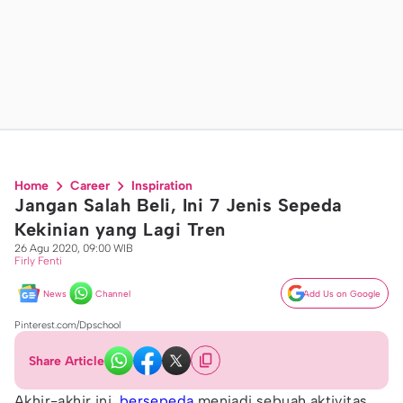
Home
Career
Inspiration
Jangan Salah Beli, Ini 7 Jenis Sepeda
Kekinian yang Lagi Tren
26 Agu 2020, 09:00 WIB
Firly Fenti
News
Channel
Add Us on Google
Pinterest.com/Dpschool
Share Article
Akhir-akhir ini,
bersepeda
menjadi sebuah aktivitas