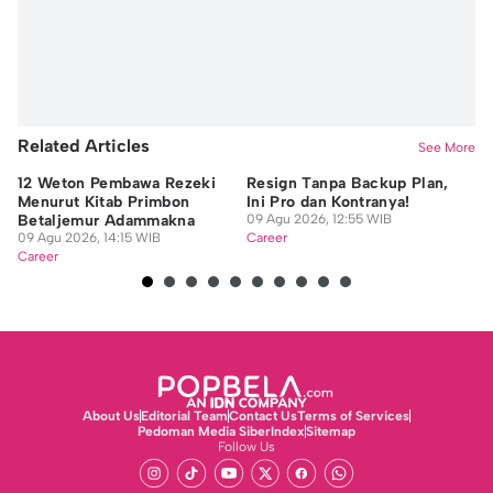
Related Articles
See More
12 Weton Pembawa Rezeki
Resign Tanpa Backup Plan,
Mu
Menurut Kitab Primbon
Ini Pro dan Kontranya!
Ma
Betaljemur Adammakna
09 Agu 2026, 12:55 WIB
R
09 Agu 2026, 14:15 WIB
Career
08
Career
Ca
About Us
Editorial Team
Contact Us
Terms of Services
Pedoman Media Siber
Index
Sitemap
Follow Us