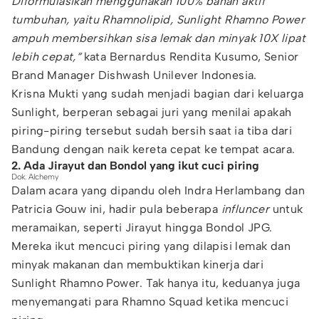
Diformulasikan menggunakan 100% bahan aktif
tumbuhan, yaitu Rhamnolipid, Sunlight Rhamno Power
ampuh membersihkan sisa lemak dan minyak 10X lipat
lebih cepat,“
kata Bernardus Rendita Kusumo, Senior
Brand Manager Dishwash Unilever Indonesia.
Krisna Mukti yang sudah menjadi bagian dari keluarga
Sunlight, berperan sebagai juri yang menilai apakah
piring-piring tersebut sudah bersih saat ia tiba dari
Bandung dengan naik kereta cepat ke tempat acara.
2. Ada Jirayut dan Bondol yang ikut cuci piring
Dok. Alchemy
Dalam acara yang dipandu oleh Indra Herlambang dan
Patricia Gouw ini, hadir pula beberapa
influncer
untuk
meramaikan, seperti Jirayut hingga Bondol JPG.
Mereka ikut mencuci piring yang dilapisi lemak dan
minyak makanan dan membuktikan kinerja dari
Sunlight Rhamno Power. Tak hanya itu, keduanya juga
menyemangati para Rhamno Squad ketika mencuci