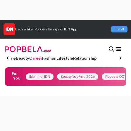
Baca artikel
Popbela
lainnya di IDN App
Install
Home
Beauty
Career
Fashion
Lifestyle
Relationship
For
Iklanin di IDN
Beautyfest Asia 2026
Popbela OOTD
You