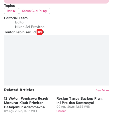
Topics
kartini
Sabun Cuci Piring
Editorial Team
Editor
Niken Ari Prayitno
Tonton lebih seru di
Related Articles
See More
12 Weton Pembawa Rezeki
Resign Tanpa Backup Plan,
Mu
Menurut Kitab Primbon
Ini Pro dan Kontranya!
Ma
Betaljemur Adammakna
09 Agu 2026, 12:55 WIB
R
09 Agu 2026, 14:15 WIB
Career
08