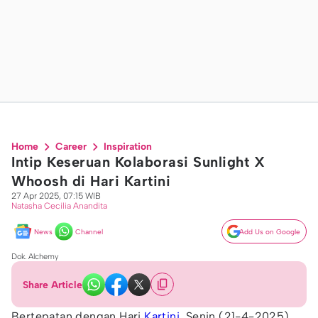
Home
Career
Inspiration
Intip Keseruan Kolaborasi Sunlight X
Whoosh di Hari Kartini
27 Apr 2025, 07:15 WIB
Natasha Cecilia Anandita
News
Channel
Add Us on Google
Dok. Alchemy
Share Article
Bertepatan dengan Hari
Kartini
, Senin (21-4-2025)