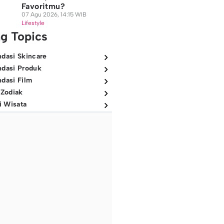
Favoritmu?
07 Agu 2026, 14:15 WIB
Lifestyle
ng Topics
dasi Skincare
dasi Produk
dasi Film
 Zodiak
i Wisata