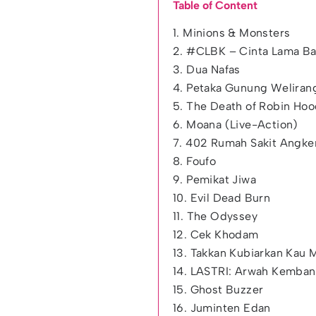
Table of Content
1. Minions & Monsters
2. #CLBK – Cinta Lama B
3. Dua Nafas
4. Petaka Gunung Welirang:
5. The Death of Robin Ho
6. Moana (Live-Action)
7. 402 Rumah Sakit Angke
8. Foufo
9. Pemikat Jiwa
10. Evil Dead Burn
11. The Odyssey
12. Cek Khodam
13. Takkan Kubiarkan Kau 
14. LASTRI: Arwah Kemba
15. Ghost Buzzer
16. Juminten Edan