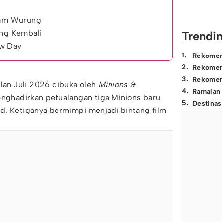
akam Wurung
ang Kembali
Trendi
ew Day
1
.
Rekomen
2
.
Rekomen
3
.
Rekomen
ulan Juli 2026 dibuka oleh
Minions &
4
.
Ramalan
menghadirkan petualangan tiga Minions baru
5
.
Destinas
d. Ketiganya bermimpi menjadi bintang film