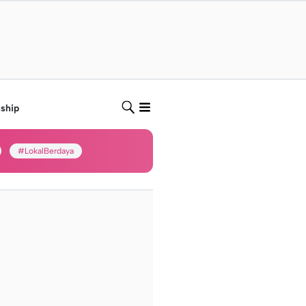
nship
#LokalBerdaya