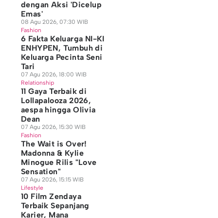
dengan Aksi 'Dicelup
Emas'
08 Agu 2026, 07:30 WIB
Fashion
6 Fakta Keluarga NI-KI
ENHYPEN, Tumbuh di
Keluarga Pecinta Seni
Tari
07 Agu 2026, 18:00 WIB
Relationship
11 Gaya Terbaik di
Lollapalooza 2026,
aespa hingga Olivia
Dean
07 Agu 2026, 15:30 WIB
Fashion
The Wait is Over!
Madonna & Kylie
Minogue Rilis "Love
Sensation"
07 Agu 2026, 15:15 WIB
Lifestyle
10 Film Zendaya
Terbaik Sepanjang
Karier, Mana