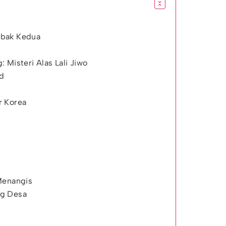
abak Kedua
 Misteri Alas Lali Jiwo
od
r Korea
Menangis
ng Desa