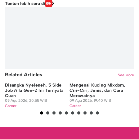
Tonton lebih seru di
Related Articles
See More
Disangka Nyeleneh, 5 Side
Mengenal Kucing Mixdom,
10
Job A la Gen-Z Ini Ternyata
Ciri-Ciri, Jenis, dan Cara
un
Cuan
Merawatnya
Be
09 Agu 2026, 20:55 WIB
09 Agu 2026, 19:40 WIB
09
Career
Career
Ca