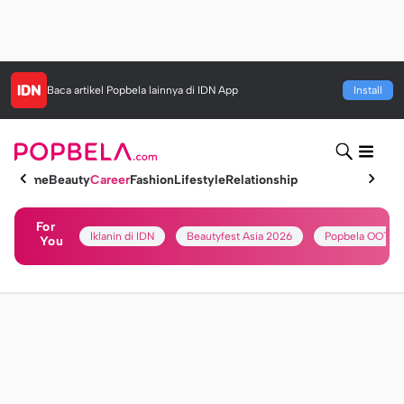
Baca artikel
Popbela
lainnya di IDN App
Install
Home
Beauty
Career
Fashion
Lifestyle
Relationship
For
Iklanin di IDN
Beautyfest Asia 2026
Popbela OOTD
You