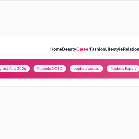
Home
Beauty
Career
Fashion
Lifestyle
Relatio
yfest Asia 2026
Popbela OOTD
popbela zodiac
Popbela Expert