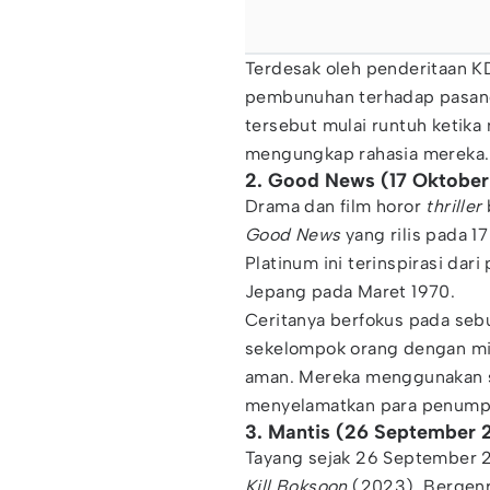
Terdesak oleh penderitaan K
pembunuhan terhadap pasan
tersebut mulai runtuh ketik
mengungkap rahasia mereka.
2. Good News (17 Oktobe
Drama dan film horor
thriller
Good News
yang rilis pada 1
Platinum ini terinspirasi da
Jepang pada Maret 1970.
Ceritanya berfokus pada sebu
sekelompok orang dengan mi
aman. Mereka menggunakan se
menyelamatkan para penump
3. Mantis (26 September 
Tayang sejak 26 September 
Kill Boksoon
(2023). Bergen