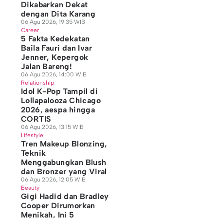
Dikabarkan Dekat
dengan Dita Karang
06 Agu 2026, 19:35 WIB
Career
5 Fakta Kedekatan
Baila Fauri dan Ivar
Jenner, Kepergok
Jalan Bareng!
06 Agu 2026, 14:00 WIB
Relationship
Idol K-Pop Tampil di
Lollapalooza Chicago
2026, aespa hingga
CORTIS
06 Agu 2026, 13:15 WIB
Lifestyle
Tren Makeup Blonzing,
Teknik
Menggabungkan Blush
dan Bronzer yang Viral
06 Agu 2026, 12:05 WIB
Beauty
Gigi Hadid dan Bradley
Cooper Dirumorkan
Menikah, Ini 5