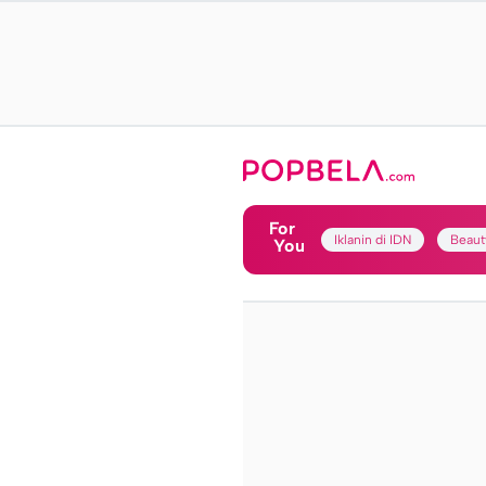
For
Iklanin di IDN
Beaut
You