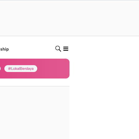
nship
#LokalBerdaya