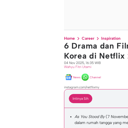
Home
Career
Inspiration
6 Drama dan Fil
Korea di Netfli
04 Nov 2025, 16:35 WIB
Wahyu Fitri Utami
News
Channel
instagram.com/netflixmy
Intinya Sih
As You Stood By
(7 Novembe
dalam rumah tangga yang m