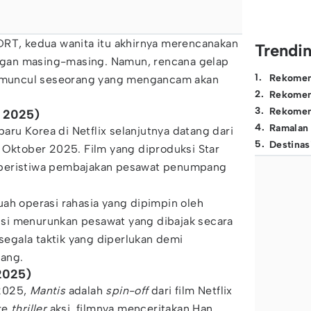
DRT, kedua wanita itu akhirnya merencanakan
Trendi
gan masing-masing. Namun, rencana gelap
1
.
Rekomen
a muncul seseorang yang mengancam akan
2
.
Rekomen
3
.
Rekomen
r 2025)
4
.
Ramalan
baru Korea di Netflix selanjutnya datang dari
5
.
Destinas
7 Oktober 2025. Film yang diproduksi Star
ri peristiwa pembajakan pesawat penumpang
ah operasi rahasia yang dipimpin oleh
si menurunkan pesawat yang dibajak secara
gala taktik yang diperlukan demi
ang.
2025)
2025,
Mantis
adalah
spin-off
dari film Netflix
re
thriller
aksi, filmnya menceritakan Han