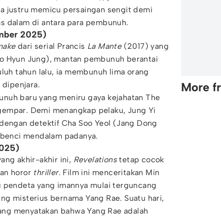
a justru memicu persaingan sengit demi
s dalam di antara para pembunuh.
ember 2025)
make
dari serial Prancis
La Mante
(2017) yang
Go Hyun Jung), mantan pembunuh berantai
uluh tahun lalu, ia membunuh lima orang
 dipenjara.
More f
unuh baru yang meniru gaya kejahatan The
gempar. Demi menangkap pelaku, Jung Yi
 dengan detektif Cha Soo Yeol (Jang Dong
g benci mendalam padanya.
2025)
ang akhir-akhir ini,
Revelations
tetap cocok
gan horor
thriller
. Film ini menceritakan Min
g pendeta yang imannya mulai terguncang
ng misterius bernama Yang Rae. Suatu hari,
ng menyatakan bahwa Yang Rae adalah