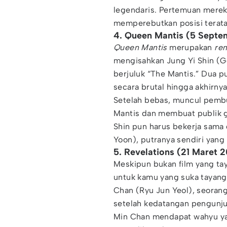
legendaris. Pertemuan merek
memperebutkan posisi terata
4. Queen Mantis (5 Sept
Queen Mantis
merupakan
re
mengisahkan Jung Yi Shin (
berjuluk “The Mantis.” Dua p
secara brutal hingga akhirnya
Setelah bebas, muncul pemb
Mantis dan membuat publik 
Shin pun harus bekerja sama
Yoon), putranya sendiri yan
5. Revelations (21 Maret 
Meskipun bukan film yang tay
untuk kamu yang suka tayan
Chan (Ryu Jun Yeol), seoran
setelah kedatangan pengunju
Min Chan mendapat wahyu ya