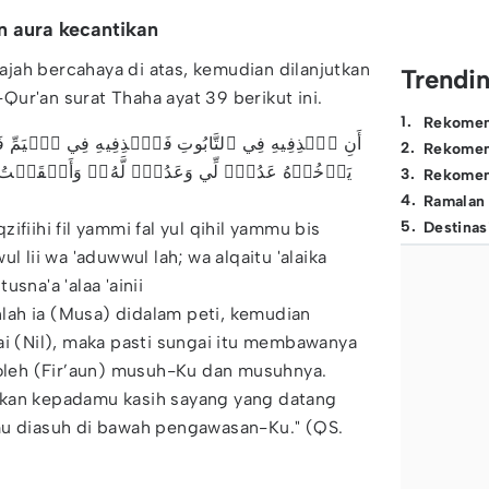
 aura kecantikan
jah bercahaya di atas, kemudian dilanjutkan
Trendi
ur'an surat Thaha ayat 39 berikut ini.
1
.
Rekomen
أَنِ ٱقۡذِفِيهِ فِي ٱلتَّابُوتِ فَٱقۡذِفِيهِ فِي ٱلۡيَمِّ ف
2
.
Rekomen
يَأۡخُذۡهُ عَدُوّٞ لِّي وَعَدُوّٞ لَّهُۥۚ وَأَلۡقَيۡتُ عَلَي
3
.
Rekomen
4
.
Ramalan
5
.
aqzifiihi fil yammi fal yul qihil yammu bis
Destinas
l lii wa 'aduwwul lah; wa alqaitu 'alaika
sna'a 'alaa 'ainii
anlah ia (Musa) didalam peti, kemudian
ai (Nil), maka pasti sungai itu membawanya
 oleh (Fir’aun) musuh-Ku dan musuhnya.
kan kepadamu kasih sayang yang datang
mu diasuh di bawah pengawasan-Ku." (QS.