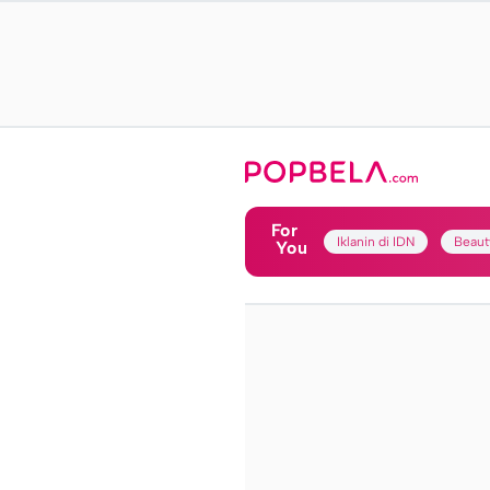
For
Iklanin di IDN
Beaut
You