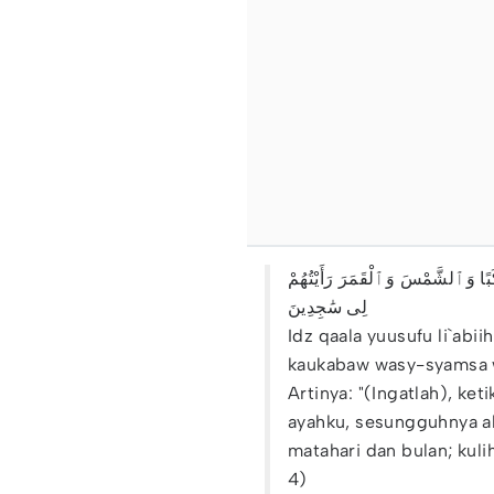
كَبًا وَٱلشَّمْسَ وَٱلْقَمَرَ رَأَيْتُهُمْ
لِى سَٰجِدِينَ
Idz qaala yuusufu li`abiih
kaukabaw wasy-syamsa wa
Artinya: "(Ingatlah), ke
ayahku, sesungguhnya a
matahari dan bulan; kul
4)