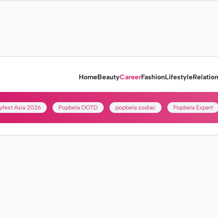
Home
Beauty
Career
Fashion
Lifestyle
Relatio
yfest Asia 2026
Popbela OOTD
popbela zodiac
Popbela Expert