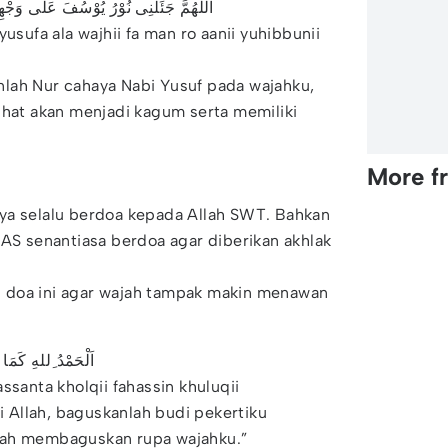
الَّلهُمَّ جَئَلْنِى نُوْرُ يُوْسُفَ عَلَى وَجْهِ
usufa ala wajhii fa man ro aanii yuhibbunii
kanlah Nur cahaya Nabi Yusuf pada wajahku,
ihat akan menjadi kagum serta memiliki
More f
ya selalu berdoa kepada Allah SWT. Bahkan
 AS senantiasa berdoa agar diberikan akhlak
 doa ini agar wajah tampak makin menawan
اَلْحَمْدُ ِللهِ كَمَ
ssanta kholqii fahassin khuluqii
gi Allah, baguskanlah budi pekertiku
lah membaguskan rupa wajahku.”