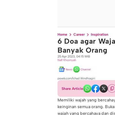
Home
Career
Inspiration
6 Doa agar Waja
Banyak Orang
25 Apr 2023, 04:15 WIB
Nafi Khoiriyah
News
Channel
pexels.com/Ichad Windhiagiri
Share Article
Memiliki wajah yang bercahay
keinginan semua orang. Bukan
wajah yang bercahaya dan dis