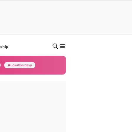
nship
#LokalBerdaya