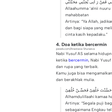
ي فَمَنْ رَ اَنِى يُحِبُّنِي مَحَبَّتَنْي
Allaahumma ‘alnii nuuru y
mahabbatan
Artinya: “Ya Allah, jadi
dan bagi siapa yang mel
cinta kasih kepadaku.”
4. Doa ketika bercermin
pexels.com/Anastasia Shuraeva
Nabi Yusuf AS selama hidupn
ketika
bercermin
, Nabi Yusuf
dan rupa yang terbaik.
Kamu juga bisa mengamalkan
dan berakhlak mulia.
ا حَسَّنْتَ خَلْقِىْ فَحَسِّـنْ خُلُقِىْ
Alhamdulillaahi kamaa ha
Artinya: “Segala puji ba
sebagaimana Engkau te