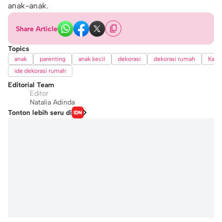
anak-anak.
Share Article
Topics
anak
parenting
anak kecil
dekorasi
dekorasi rumah
Kaik
ide dekorasi rumah
Editorial Team
Editor
Natalia Adinda
Tonton lebih seru di