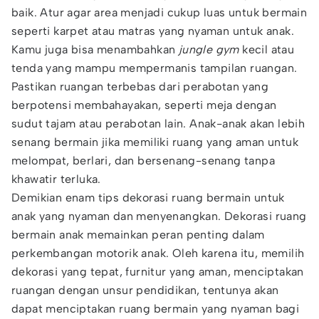
baik. Atur agar area menjadi cukup luas untuk bermain
seperti karpet atau matras yang nyaman untuk anak.
Kamu juga bisa menambahkan
jungle gym
kecil atau
tenda yang mampu mempermanis tampilan ruangan.
Pastikan ruangan terbebas dari perabotan yang
berpotensi membahayakan, seperti meja dengan
sudut tajam atau perabotan lain. Anak-anak akan lebih
senang bermain jika memiliki ruang yang aman untuk
melompat, berlari, dan bersenang-senang tanpa
khawatir terluka.
Demikian enam tips dekorasi ruang bermain untuk
anak yang nyaman dan menyenangkan. Dekorasi ruang
bermain anak memainkan peran penting dalam
perkembangan motorik anak. Oleh karena itu, memilih
dekorasi yang tepat, furnitur yang aman, menciptakan
ruangan dengan unsur pendidikan, tentunya akan
dapat menciptakan ruang bermain yang nyaman bagi