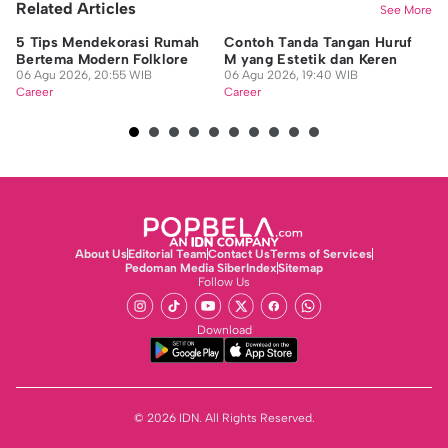
Related Articles
See More
5 Tips Mendekorasi Rumah
Contoh Tanda Tangan Huruf
Si
Bertema Modern Folklore
M yang Estetik dan Keren
Mu
06 Agu 2026, 20:55 WIB
06 Agu 2026, 19:40 WIB
De
Career
Career
06
Ca
About Us
Editorial Team
Contact Us
Terms of Services
Pedoman Media Siber
Index
Sitemap
Follow Us
Download
© 2026 IDN. All Rights Reserved.