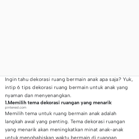
Ingin tahu dekorasi ruang bermain anak apa saja? Yuk,
intip 6 tips dekorasi ruang bermain untuk anak yang
nyaman dan menyenangkan.
1.Memilih tema dekorasi ruangan yang menarik
pinterest.com
Memilih tema untuk ruang bermain anak adalah
langkah awal yang penting. Tema dekorasi ruangan
yang menarik akan meningkatkan minat anak-anak
untuk menghabiskan waktu bermain di ruangan