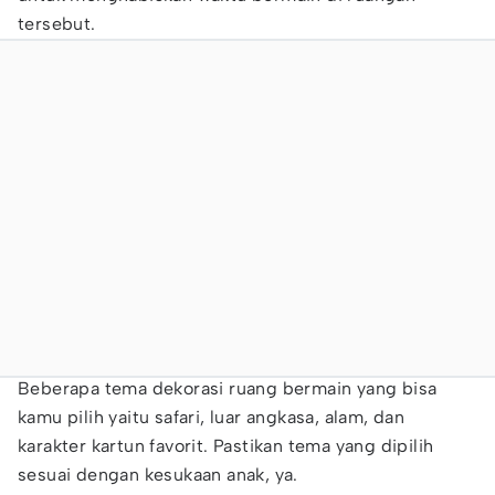
tersebut.
Beberapa tema dekorasi ruang bermain yang bisa
kamu pilih yaitu safari, luar angkasa, alam, dan
karakter kartun favorit. Pastikan tema yang dipilih
sesuai dengan kesukaan anak, ya.