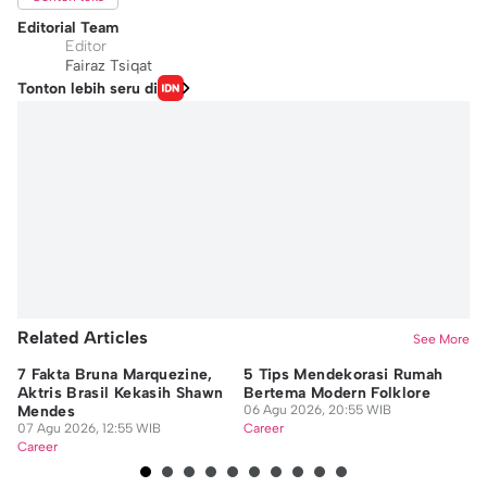
Editorial Team
Editor
Fairaz Tsiqat
Tonton lebih seru di
Related Articles
See More
7 Fakta Bruna Marquezine,
5 Tips Mendekorasi Rumah
Co
Aktris Brasil Kekasih Shawn
Bertema Modern Folklore
M 
Mendes
06 Agu 2026, 20:55 WIB
06
07 Agu 2026, 12:55 WIB
Career
Ca
Career