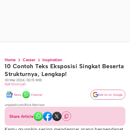
Home
Career
Inspiration
10 Contoh Teks Eksposisi Singkat Beserta
Strukturnya, Lengkap!
30 Mar 2024, 00:15 WIB
Nafi Khoiriyah
News
Channel
Add Us on Google
unsplash.com/Nick Morrison
Share Article
Kamu mungkin sering mendengar orang berpendapat