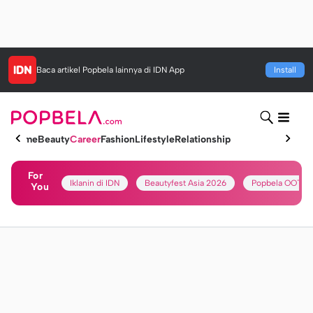
Baca artikel
Popbela
lainnya di IDN App
Install
Home
Beauty
Career
Fashion
Lifestyle
Relationship
For
Iklanin di IDN
Beautyfest Asia 2026
Popbela OOTD
You