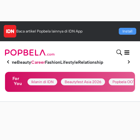
Baca artikel
Popbela
lainnya di IDN App
Install
Home
Beauty
Career
Fashion
Lifestyle
Relationship
For
Iklanin di IDN
Beautyfest Asia 2026
Popbela OOTD
You