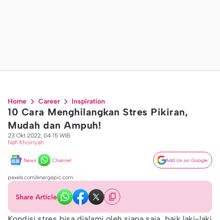
Home
Career
Inspiration
10 Cara Menghilangkan Stres Pikiran,
Mudah dan Ampuh!
23 Okt 2022, 04:15 WIB
Nafi Khoiriyah
News
Channel
Add Us on Google
pexels.com/energepic.com
Share Article
Kondisi stres bisa dialami oleh siapa saja, baik laki-laki