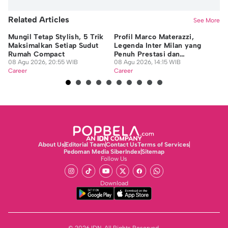
Related Articles
See More
Mungil Tetap Stylish, 5 Trik
Profil Marco Materazzi,
9 
Maksimalkan Setiap Sudut
Legenda Inter Milan yang
Di
Rumah Compact
Penuh Prestasi dan
da
08 Agu 2026, 20:55 WIB
Kontroversi
08 Agu 2026, 14:15 WIB
08
Career
Career
Ca
About Us
Editorial Team
Contact Us
Terms of Services
Pedoman Media Siber
Index
Sitemap
Follow Us
Download