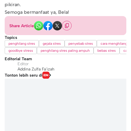
pikiran.
Semoga bermanfaat ya, Bela!
Share Article
Topics
penghilang stres
gejala stres
penyebab stres
cara menghilangka
goodbye stress
penghilang stres paling ampuh
bebas stres
cara 
Editorial Team
Editor
Addina Zulfa Fa'izah
Tonton lebih seru di