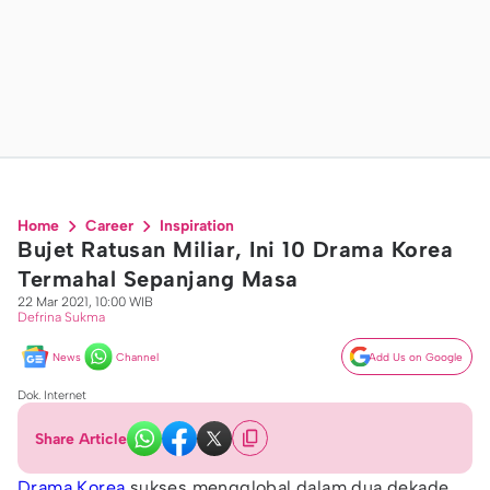
Home
Career
Inspiration
Bujet Ratusan Miliar, Ini 10 Drama Korea
Termahal Sepanjang Masa
22 Mar 2021, 10:00 WIB
Defrina Sukma
News
Channel
Add Us on Google
Dok. Internet
Share Article
Drama Korea
sukses mengglobal dalam dua dekade