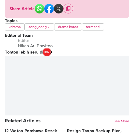
Share Article
Topics
kdrama
song joong ki
drama korea
termahal
Editorial Team
Editor
Niken Ari Prayitno
Tonton lebih seru di
Related Articles
See More
12 Weton Pembawa Rezeki
Resign Tanpa Backup Plan,
Mu