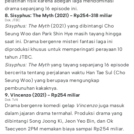
pelatihan fisik karena adegan laga mendominasi
drama sepanjang 16 episode ini.
8. Sisyphus: The Myth (2021) - Rp254-318 miliar
Dok. JTBC
Sisyphus: The Myth
(2021) yang dibintangi Cho
Seung Woo dan Park Shin Hye masih tayang hingga
saat ini. Drama bergenre misteri fantasi laga ini
diproduksi khusus untuk memperingati perayaan 10
tahun JTBC.
Sisyphus: The Myth
yang tayang sepanjang 16 episode
bercerita tentang perjalanan waktu Han Tae Sul (Cho
Seung Woo) yang berupaya mengungkap
pembunuhan kakaknya.
9. Vincenzo (2021) - Rp254 miliar
Dok. TvN
Drama bergenre komedi gelap
Vincenzo
juga masuk
dalam jajaran drama termahal. Produksi drama yang
dibintangi Song Joong Ki, Jeon Yeo Bin, dan Ok
Taecyeon 2PM memakan biaya sampai Rp254 miliar.