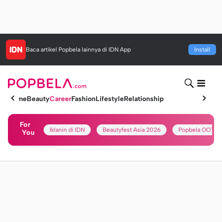
Baca artikel
Popbela
lainnya di IDN App
Install
Home
Beauty
Career
Fashion
Lifestyle
Relationship
For
Iklanin di IDN
Beautyfest Asia 2026
Popbela OOTD
You